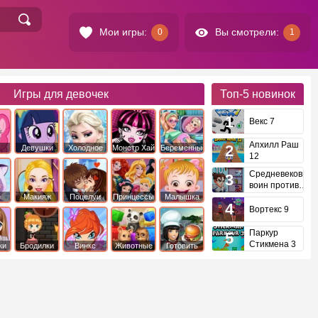
Мои игры:
Вы смотрели:
0
1
Игры для девочек
Топ-5
новинок
Векс 7
Апхилл Раш
Девушки
Холодное
Монстр Хай
Беременные
12
это
Эквестрии
Сердце
Средневековый
воин против
инопланетян
е
Макияж
Поцелуи
Принцессы
Малышка
Диснея
Хейзел
Вортекс 9
Паркур
Стикмена 3
ки
Бродилки
Винкс
Животные
Готовить
еду