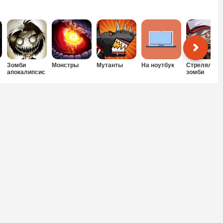
Зомби
Монстры
Мутанты
На ноутбук
Стрелялки
апокалипсис
зомби