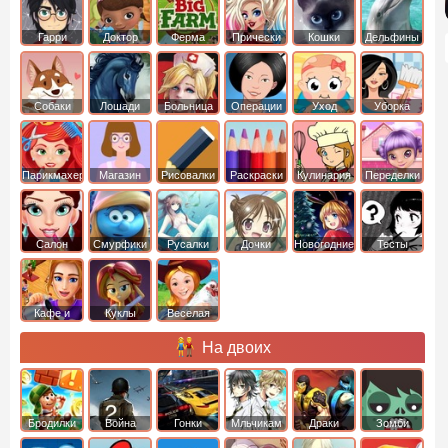
Гарри
Доктор
Ферма
Прически
Кошки
Дельфины
Поттер
Плюшева
Собаки
Лошади
Больница
Операции
Уход
Уборка
Парикмахер
Магазин
Рисовалки
Раскраски
Кулинария
Переделки
Салон
Смурфики
Русалки
Дочки
Новогодние
Тесты
Кафе и
Куклы
Веселая
рестораны
ферма
На двоих
Бродилки
Война
Гонки
Мльчикам
Драки
Зомби