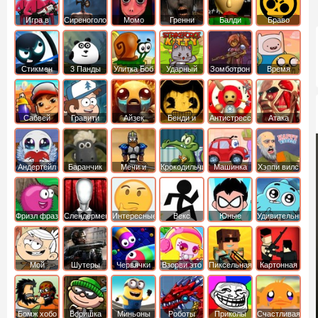
Игра в
Сиреноголовый
Момо
Гренни
Балди
Браво
Кальмара
Старс
Стикмен
3 Панды
Улитка Боб
Ударный
Зомботрон
Время
отряд котят
Приключений
Сабвей
Гравити
Айзек
Бенди и
Антистресс
Атака
Серф
Фолз
Чернильная
Титанов
машина
Андертейл
Баранчик
Мечи и
Крокодильчик
Машинка
Хэппи вилс
Шон
Сандали
Свомпи
Вилли
Фризл фраз
Слендермен
Интересные
Векс
Юные
Удивительный
титаны
мир
вперед
Гамбола
Мой
Шутеры
Червячки
Взорви это
Пиксельная
Картонная
шумный
война
башка
дом
Бомж хобо
Воришка
Миньоны
Роботы
Приколы
Счастливая