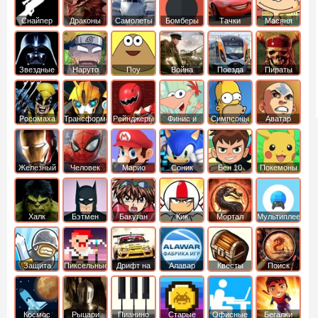
Снайпер
Драконы
Самолеты
Бомберы
Тачки
Масяня
Звездные
Наруто
Поу
Война
Поезда
Пираты
войны
Карибского
Моря
Росомаха
Трансформеры
Рейнджеры
Финис и
Симпсоны
Аватар
Самураи
Ферб
легенда об
Аанге
Железный
Человек
Марио
Соник
Бен 10
Покемоны
человек
Паук
Халк
Бэтмен
Бакуган
Кик
Мортал
Мультиплеер
Бутовский
комбат
Защита
Пиксельные
Дрифт на
Алавар
Квесты
Поиск
королевства
машинах
предметов
Космос
Рыцари
Пианино
Старые
Офисные
Бегалки