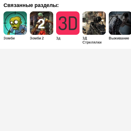
Связанные разделы:
Зомби
Зомби 2
3д
3Д
Выживание
Стрелялки