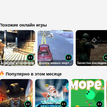
Похожие онлайн игры
4.3
2.9
4
Агрессия в госпитале
Дорога живых мертвецов
Зачист
Популярно в этом месяце
4.2
4.3
4.3