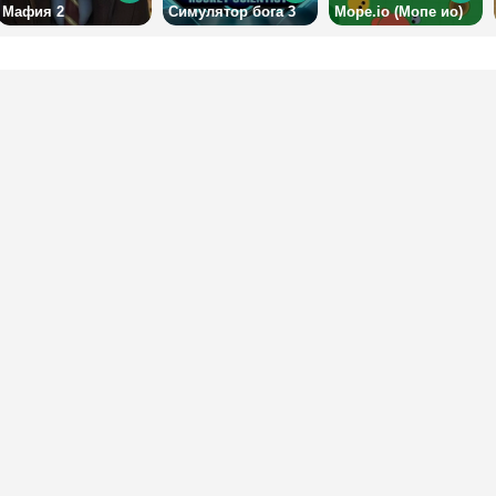
Мафия 2
Симулятор бога 3
Mope.io (Мопе ио)