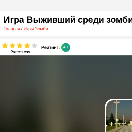
Игра Выживший среди зомб
Главная
/
Игры Зомби
Рейтинг:
4.3
Оцените игру