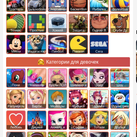
Тракторы
Дальнобойщики
Спортивные
Баскетбол
Рыбалка
Волейбол
Теннис
Простые
Хоккей
Защита
Гадкий Я
Скуби Ду
башни
Микки
Мадагаскар
Пинбол
Пакман
Сега
Маус
Категории для девочек
Пони
Маникюр
Куклы ЛОЛ
Шиммер и
Эвер
Шоу
креатор
Шайн
Афтер Хай
дельфинов
Рапунцель
Барби
Мейкеры
Музыка
Школа
Пушистики
Любовь
Дисней
Анжела и
София
Тотали
Друзья
том
Прекрасная
Спайс
ангелов