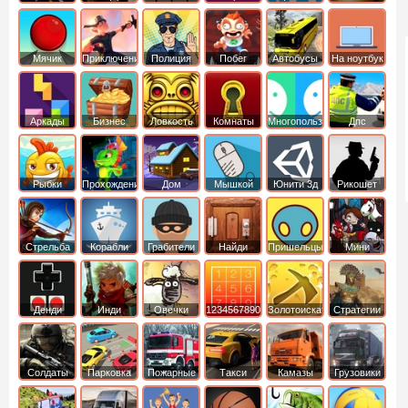
Мячик
Приключения
Полиция
Побег
Автобусы
На ноутбук
Аркады
Бизнес
Ловкость
Комнаты
Многопользовательские
Дпс
симуляторы
Рыбки
Прохождение
Дом
Мышкой
Юнити 3д
Рикошет
Cтрельба
Корабли
Грабители
Найди
Пришельцы
Мини
из лука
выход
Денди
Инди
Овечки
1234567890
Золотоискатель
Стратегии
идут домой
Солдаты
Парковка
Пожарные
Такси
Камазы
Грузовики
машин
машины