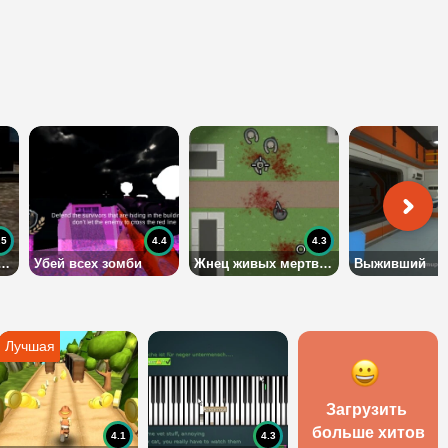
.5
4.4
4.3
ка последнего города
Убей всех зомби
Жнец живых мертвецов (Reaper of the Undead)
Выживший
Загрузить 
больше хитов
4.1
4.3