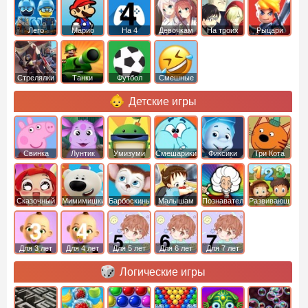
Лего
Марио
На 4
Девочкам
На троих
Рыцари
Стрелялки
Танки
Футбол
Смешные
Детские игры
Свинка
Лунтик
Умизуми
Смешарики
Фиксики
Три Кота
Пеппа
Сказочный
Мимимишки
Барбоскины
Малышам
Познавательные
Развивающие
патруль
Для 3 лет
Для 4 лет
Для 5 лет
Для 6 лет
Для 7 лет
Логические игры