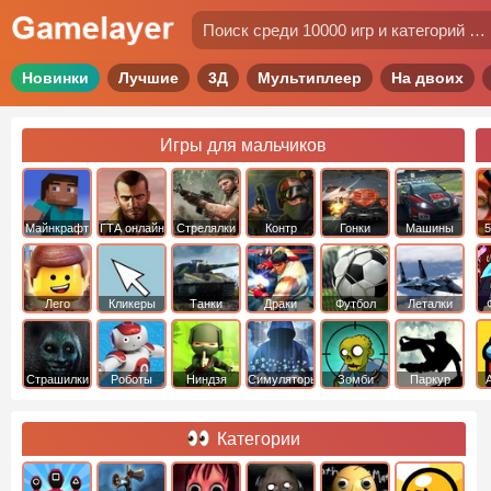
Новинки
Лучшие
3Д
Мультиплеер
На двоих
Игры для мальчиков
Майнкрафт
ГТА онлайн
Стрелялки
Контр
Гонки
Машины
5
Страйк
Лего
Кликеры
Танки
Драки
Футбол
Леталки
Страшилки
Роботы
Ниндзя
Симуляторы
Зомби
Паркур
Категории