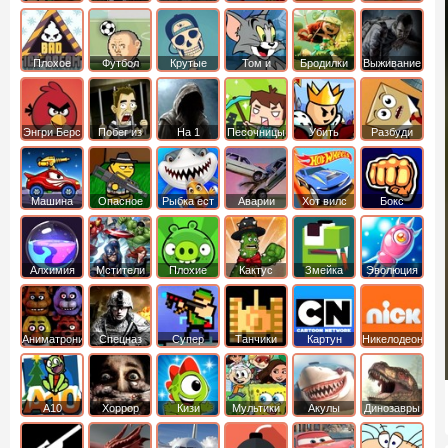
боб
динозавры
обезьянка
Плохое
Футбол
Крутые
Том и
Бродилки
Выживание
мороженое
головами
джерри
Приключения
Энгри Берс
Побег из
На 1
Песочницы
Убить
Разбуди
тюрьмы
короля
коробку
Машина
Опасное
Рыбка ест
Аварии
Хот вилс
Бокс
ест
оружие
рыбку
машин
машину
Алхимия
Мстители
Плохие
Кактус
Змейка
Эволюция
свинки
маккой
Аниматроники
Спецназ
Супер
Танчики
Картун
Никелодеон
бойцы
нетворк
А10
Хоррор
Кизи
Мультики
Акулы
Динозавры