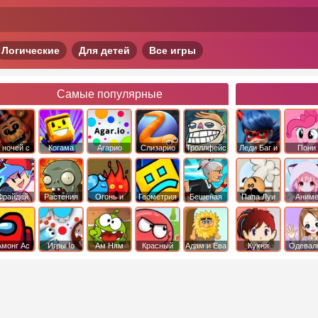
Логические
Для детей
Все игры
Самые популярные
 ночей с
Когама
Агарио
Слизарио
Троллфейс
Леди Баг и
Пони
фредди
квест
Супер Кот
Дружба 
чудо
Фрайдей
Растения
Огонь и
Геометрия
Бешеная
Папа Луи
Аним
Найт
против
Вода
Даш
бабка
Фанкин
Зомби
сбежала из
психушки
Амонг Ас
Игры Io
Ам Ням
Красный
Адам и Ева
Кухня
Одевал
шар
Сары