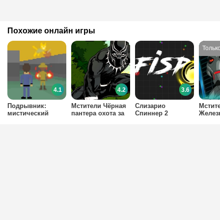
Похожие онлайн игры
4.1
4.2
3.6
Подрывник:
Мстители Чёрная
Слизарио
Мстит
мистический
пантера охота за
Спиннер 2
Желез
лабиринт
вирбраниумом
Челов