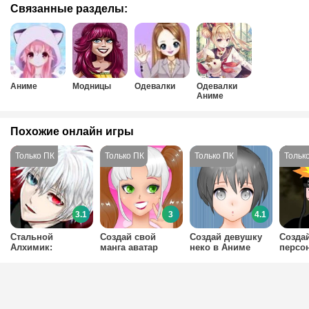
Связанные разделы:
Аниме
Модницы
Одевалки
Одевалки
Аниме
Похожие онлайн игры
3.1
3
4.1
Стальной
Создай свой
Создай девушку
Созда
Алхимик:
манга аватар
неко в Аниме
персо
Создание
стиле
Нарут
Персонажа