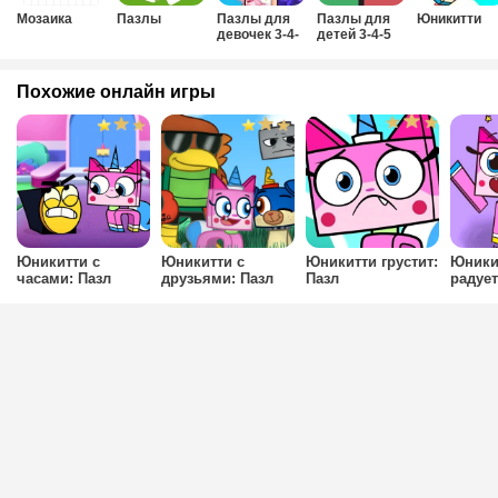
Мозаика
Пазлы
Пазлы для
Пазлы для
Юникитти
девочек 3-4-
детей 3-4-5
5-6 лет
лет
Похожие онлайн игры
Юникитти с
Юникитти с
Юникитти грустит:
Юники
часами: Пазл
друзьями: Пазл
Пазл
радует