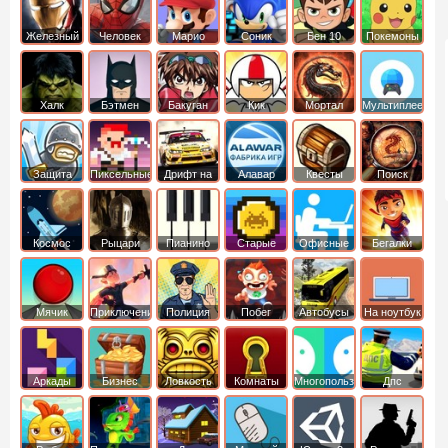
Железный
Человек
Марио
Соник
Бен 10
Покемоны
человек
Паук
Халк
Бэтмен
Бакуган
Кик
Мортал
Мультиплеер
Бутовский
комбат
Защита
Пиксельные
Дрифт на
Алавар
Квесты
Поиск
королевства
машинах
предметов
Космос
Рыцари
Пианино
Старые
Офисные
Бегалки
Мячик
Приключения
Полиция
Побег
Автобусы
На ноутбук
Аркады
Бизнес
Ловкость
Комнаты
Многопользовательские
Дпс
симуляторы