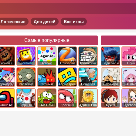
Логические
Для детей
Все игры
Самые популярные
 ночей с
Когама
Агарио
Слизарио
Троллфейс
Леди Баг и
Пони
фредди
квест
Супер Кот
Дружба 
чудо
Фрайдей
Растения
Огонь и
Геометрия
Бешеная
Папа Луи
Аним
Найт
против
Вода
Даш
бабка
Фанкин
Зомби
сбежала из
психушки
Амонг Ас
Игры Io
Ам Ням
Красный
Адам и Ева
Кухня
Одевал
шар
Сары