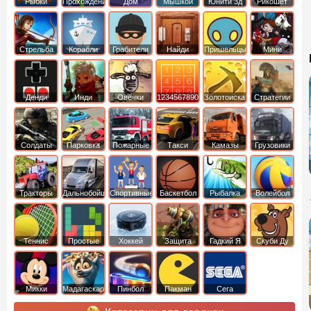
Рыбки
Прохождение
Дом
Мышкой
Юнити 3д
Рикошет
Cтрельба
Корабли
Грабители
Найди
Пришельцы
Мини
из лука
выход
Денди
Инди
Овечки
1234567890
Золотоискатель
Стратегии
идут домой
Солдаты
Парковка
Пожарные
Такси
Камазы
Грузовики
машин
машины
Тракторы
Дальнобойщики
Спортивные
Баскетбол
Рыбалка
Волейбол
Теннис
Простые
Хоккей
Защита
Гадкий Я
Скуби Ду
башни
Микки
Мадагаскар
Пинбол
Пакман
Сега
Маус