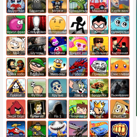
Андертейл
Баранчик
Мечи и
Крокодильчик
Машинка
Хэппи вилс
Шон
Сандали
Свомпи
Вилли
Фризл фраз
Слендермен
Интересные
Векс
Юные
Удивительный
титаны
мир
вперед
Гамбола
Мой
Шутеры
Червячки
Взорви это
Пиксельная
Картонная
шумный
война
башка
дом
Бомж хобо
Воришка
Миньоны
Роботы
Приколы
Счастливая
боб
динозавры
обезьянка
Плохое
Футбол
Крутые
Том и
Бродилки
Выживание
мороженое
головами
джерри
Приключения
Энгри Берс
Побег из
На 1
Песочницы
Убить
Разбуди
тюрьмы
короля
коробку