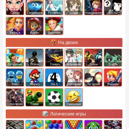
Салон
Смурфики
Русалки
Дочки
Новогодние
Тесты
Кафе и
Куклы
Веселая
рестораны
ферма
На двоих
Бродилки
Война
Гонки
Мльчикам
Драки
Зомби
Лего
Марио
На 4
Девочкам
На троих
Рыцари
Стрелялки
Танки
Футбол
Смешные
Логические игры