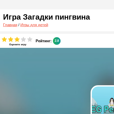
Игра Загадки пингвина
Главная
/
Игры для детей
Рейтинг:
2.8
Оцените игру