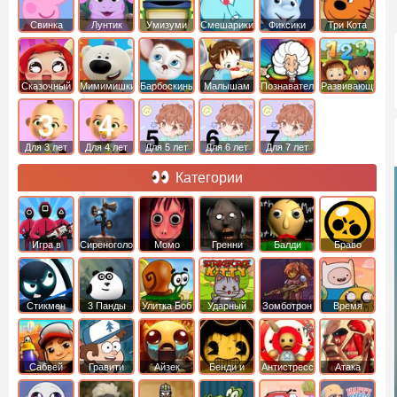
Свинка
Лунтик
Умизуми
Смешарики
Фиксики
Три Кота
Пеппа
Сказочный
Мимимишки
Барбоскины
Малышам
Познавательные
Развивающие
патруль
Для 3 лет
Для 4 лет
Для 5 лет
Для 6 лет
Для 7 лет
Категории
Игра в
Сиреноголовый
Момо
Гренни
Балди
Браво
Кальмара
Старс
Стикмен
3 Панды
Улитка Боб
Ударный
Зомботрон
Время
отряд котят
Приключений
Сабвей
Гравити
Айзек
Бенди и
Антистресс
Атака
Серф
Фолз
Чернильная
Титанов
машина