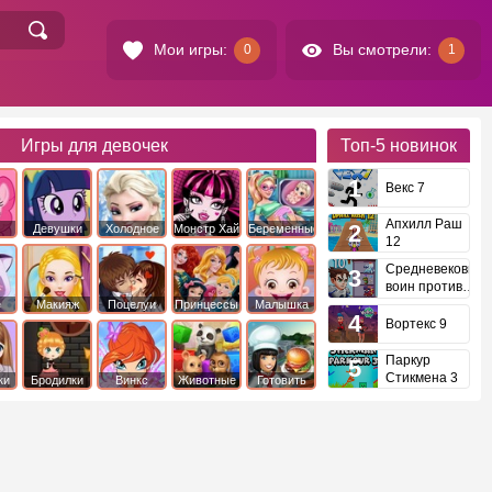
Мои игры:
Вы смотрели:
0
1
Игры для девочек
Топ-5
новинок
Векс 7
Апхилл Раш
Девушки
Холодное
Монстр Хай
Беременные
12
это
Эквестрии
Сердце
Средневековый
воин против
инопланетян
е
Макияж
Поцелуи
Принцессы
Малышка
Диснея
Хейзел
Вортекс 9
Паркур
Стикмена 3
ки
Бродилки
Винкс
Животные
Готовить
еду