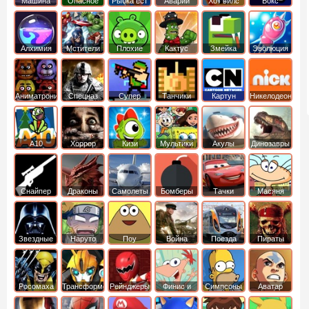
Машина
Опасное
Рыбка ест
Аварии
Хот вилс
Бокс
ест
оружие
рыбку
машин
машину
Алхимия
Мстители
Плохие
Кактус
Змейка
Эволюция
свинки
маккой
Аниматроники
Спецназ
Супер
Танчики
Картун
Никелодеон
бойцы
нетворк
А10
Хоррор
Кизи
Мультики
Акулы
Динозавры
Снайпер
Драконы
Самолеты
Бомберы
Тачки
Масяня
Звездные
Наруто
Поу
Война
Поезда
Пираты
войны
Карибского
Моря
Росомаха
Трансформеры
Рейнджеры
Финис и
Симпсоны
Аватар
Самураи
Ферб
легенда об
Аанге