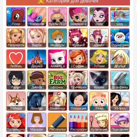
Категории для девочек
Пони
Маникюр
Куклы ЛОЛ
Шиммер и
Эвер
Шоу
креатор
Шайн
Афтер Хай
дельфинов
Рапунцель
Барби
Мейкеры
Музыка
Школа
Пушистики
Любовь
Дисней
Анжела и
София
Тотали
Друзья
том
Прекрасная
Спайс
ангелов
Гарри
Доктор
Ферма
Прически
Кошки
Дельфины
Поттер
Плюшева
Собаки
Лошади
Больница
Операции
Уход
Уборка
Парикмахер
Магазин
Рисовалки
Раскраски
Кулинария
Переделки