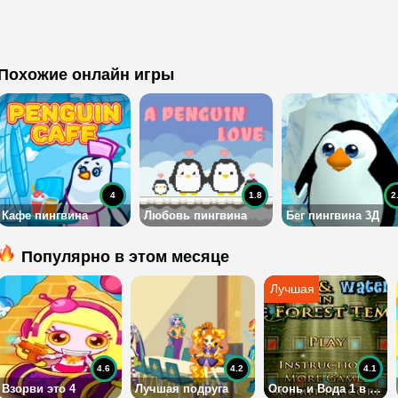
Похожие онлайн игры
4
1.8
2
Кафе пингвина
Любовь пингвина
Бег пингвина 3Д
Популярно в этом месяце
4.6
4.2
4.1
Взорви это 4
Лучшая подруга
Огонь и Вода 1 в Лесном Храме