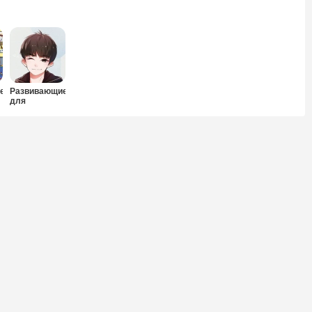
е
Развивающие
для
мальчиков