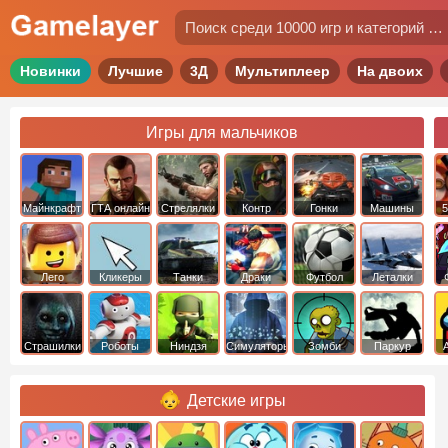
Новинки
Лучшие
3Д
Мультиплеер
На двоих
Игры для мальчиков
Майнкрафт
ГТА онлайн
Стрелялки
Контр
Гонки
Машины
5
Страйк
Лего
Кликеры
Танки
Драки
Футбол
Леталки
Страшилки
Роботы
Ниндзя
Симуляторы
Зомби
Паркур
Детские игры