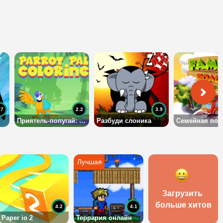
.7
2.2
3.9
Приятель-попугай: Раскраска
Разбуди слоника
Семейная пое
Загрузить 
больше хитов
4.2
4.1
Paper io 2
Террария онлайн