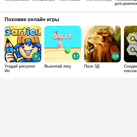
для девоче
Похожие онлайн игры
4
3.7
3.9
Угадай рисунок
Выкопай яму
Пазл 3Д
Соеди
Ио
гексов