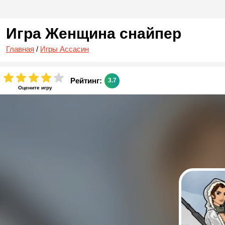
Игра Женщина снайпер
Главная
/
Игры Ассасин
Рейтинг:
3.7
Оцените игру