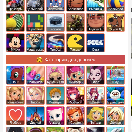
Тракторы
Дальнобойщики
Спортивные
Баскетбол
Рыбалка
Волейбол
Теннис
Простые
Хоккей
Защита
Гадкий Я
Скуби Ду
башни
Микки
Мадагаскар
Пинбол
Пакман
Сега
Маус
Категории для девочек
Пони
Маникюр
Куклы ЛОЛ
Шиммер и
Эвер
Шоу
креатор
Шайн
Афтер Хай
дельфинов
Рапунцель
Барби
Мейкеры
Музыка
Школа
Пушистики
Любовь
Дисней
Анжела и
София
Тотали
Друзья
том
Прекрасная
Спайс
ангелов