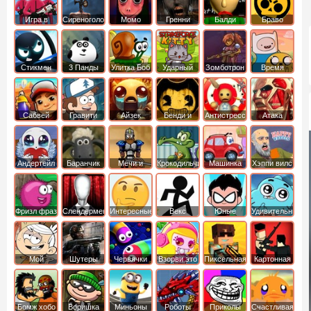
Игра в
Сиреноголовый
Момо
Гренни
Балди
Браво
Кальмара
Старс
Стикмен
3 Панды
Улитка Боб
Ударный
Зомботрон
Время
отряд котят
Приключений
Сабвей
Гравити
Айзек
Бенди и
Антистресс
Атака
Серф
Фолз
Чернильная
Титанов
машина
Андертейл
Баранчик
Мечи и
Крокодильчик
Машинка
Хэппи вилс
Шон
Сандали
Свомпи
Вилли
Фризл фраз
Слендермен
Интересные
Векс
Юные
Удивительный
титаны
мир
вперед
Гамбола
Мой
Шутеры
Червячки
Взорви это
Пиксельная
Картонная
шумный
война
башка
дом
Бомж хобо
Воришка
Миньоны
Роботы
Приколы
Счастливая