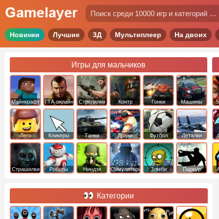
Новинки
Лучшие
3Д
Мультиплеер
На двоих
Игры для мальчиков
Майнкрафт
ГТА онлайн
Стрелялки
Контр
Гонки
Машины
5
Страйк
Лего
Кликеры
Танки
Драки
Футбол
Леталки
Страшилки
Роботы
Ниндзя
Симуляторы
Зомби
Паркур
Категории