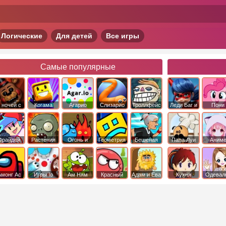
Логические
Для детей
Все игры
Самые популярные
 ночей с
Когама
Агарио
Слизарио
Троллфейс
Леди Баг и
Пони
фредди
квест
Супер Кот
Дружба 
чудо
Фрайдей
Растения
Огонь и
Геометрия
Бешеная
Папа Луи
Аним
Найт
против
Вода
Даш
бабка
Фанкин
Зомби
сбежала из
психушки
Амонг Ас
Игры Io
Ам Ням
Красный
Адам и Ева
Кухня
Одевал
шар
Сары