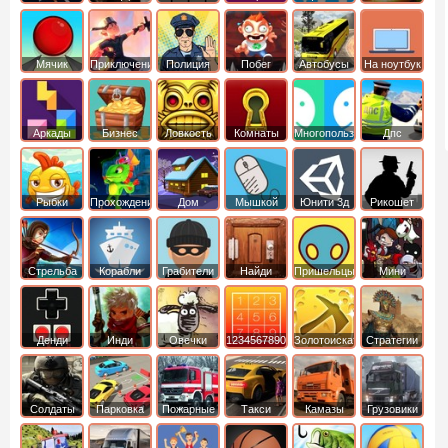
Мячик
Приключения
Полиция
Побег
Автобусы
На ноутбук
Аркады
Бизнес
Ловкость
Комнаты
Многопользовательские
Дпс
симуляторы
Рыбки
Прохождение
Дом
Мышкой
Юнити 3д
Рикошет
Cтрельба
Корабли
Грабители
Найди
Пришельцы
Мини
из лука
выход
Денди
Инди
Овечки
1234567890
Золотоискатель
Стратегии
идут домой
Солдаты
Парковка
Пожарные
Такси
Камазы
Грузовики
машин
машины