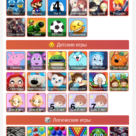
Лего
Марио
На 4
Девочкам
На троих
Рыцари
Стрелялки
Танки
Футбол
Смешные
Детские игры
Свинка
Лунтик
Умизуми
Смешарики
Фиксики
Три Кота
Пеппа
Сказочный
Мимимишки
Барбоскины
Малышам
Познавательные
Развивающие
патруль
Для 3 лет
Для 4 лет
Для 5 лет
Для 6 лет
Для 7 лет
Логические игры