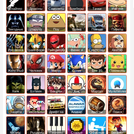
Снайпер
Драконы
Самолеты
Бомберы
Тачки
Масяня
Звездные
Наруто
Поу
Война
Поезда
Пираты
войны
Карибского
Моря
Росомаха
Трансформеры
Рейнджеры
Финис и
Симпсоны
Аватар
Самураи
Ферб
легенда об
Аанге
Железный
Человек
Марио
Соник
Бен 10
Покемоны
человек
Паук
Халк
Бэтмен
Бакуган
Кик
Мортал
Мультиплеер
Бутовский
комбат
Защита
Пиксельные
Дрифт на
Алавар
Квесты
Поиск
королевства
машинах
предметов
Космос
Рыцари
Пианино
Старые
Офисные
Бегалки