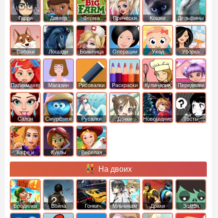
Гарри
Доктор
Ферма
Прически
Кошки
Дельфины
Поттер
Плюшева
Собаки
Лошади
Больница
Операции
Уход
Уборка
Парикмахер
Магазин
Рисовалки
Раскраски
Кулинария
Переделки
Салон
Смурфики
Русалки
Дочки
Новогодние
Тесты
Кафе и
Куклы
Веселая
рестораны
ферма
На двоих
Бродилки
Война
Гонки
Мльчикам
Драки
Зомби