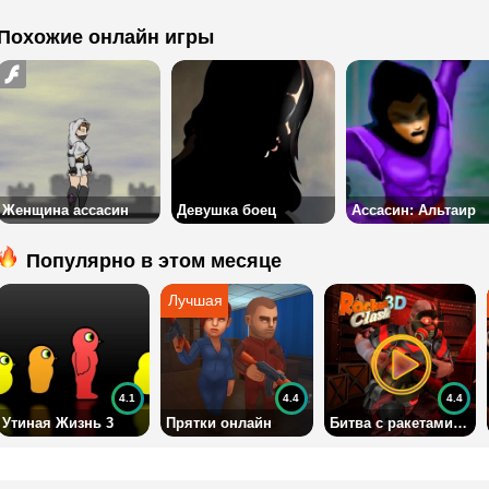
Похожие онлайн игры
Женщина ассасин
Девушка боец
Ассасин: Альтаир
Популярно в этом месяце
4.1
4.4
4.4
Утиная Жизнь 3
Прятки онлайн
Битва с ракетами 3Д