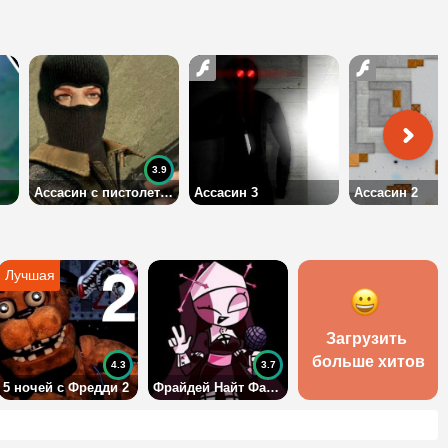
3.9
Ассасин с пистолетом
Ассасин 3
Ассасин 2
Загрузить 
больше хитов
4.3
3.7
5 ночей с Фредди 2
Фрайдей Найт Фанкин: Сарвенте (мод на Сарвенте)