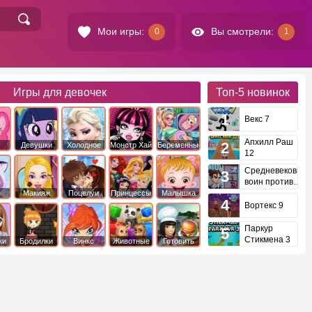
Мои игры:
Вы смотрели:
0
1
Игры для девочек
Топ-5
новинок
Векс 7
Апхилл Раш
Девушки
Холодное
Монстр Хай
Беременные
12
это
Эквестрии
Сердце
Средневековый
воин против
инопланетян
е
Макияж
Поцелуи
Принцессы
Малышка
Диснея
Хейзел
Вортекс 9
Паркур
Стикмена 3
ки
Бродилки
Винкс
Животные
Готовить
еду