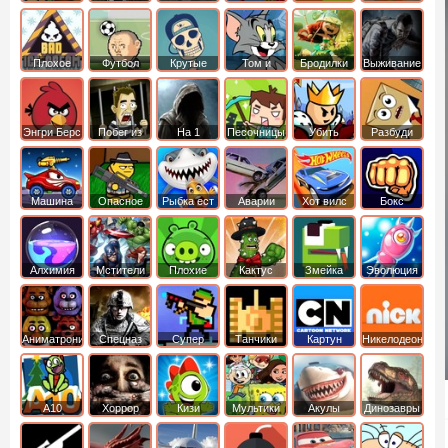
боб
динозавры
обезьянка
Плохое
Футбол
Крутые
Том и
Бродилки
Выживание
мороженое
головами
джерри
Приключения
Энгри Берс
Побег из
На 1
Песочницы
Убить
Разбуди
тюрьмы
короля
коробку
Машина
Опасное
Рыбка ест
Аварии
Хот вилс
Бокс
ест
оружие
рыбку
машин
машину
Алхимия
Мстители
Плохие
Кактус
Змейка
Эволюция
свинки
маккой
Аниматроники
Спецназ
Супер
Танчики
Картун
Никелодеон
бойцы
нетворк
А10
Хоррор
Кизи
Мультики
Акулы
Динозавры