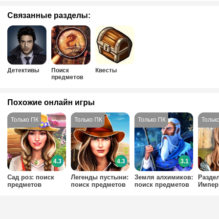
Связанные разделы:
Детективы
Поиск
Квесты
предметов
Похожие онлайн игры
4.3
4.3
3.1
Сад роз: поиск
Легенды пустыни:
Земля алхимиков:
Разде
предметов
поиск предметов
поиск предметов
Импер
предм