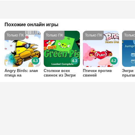
Похожие онлайн игры
4.3
4.3
4.2
Angry Birds: злая
Столкни всех
Птички против
Энгри 
птица на
свинок из Энгри
свиней
прыга
мотоцикле
Бердз
птичк