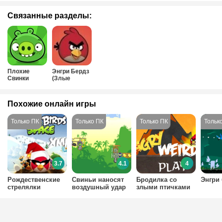
Связанные разделы:
Плохие
Энгри Бердз
Свинки
(Злые
Птицы)
Похожие онлайн игры
3.7
4.1
4
Рождественские
Свиньи наносят
Бродилка со
Энгри 
стрелялки
воздушный удар
злыми птичками