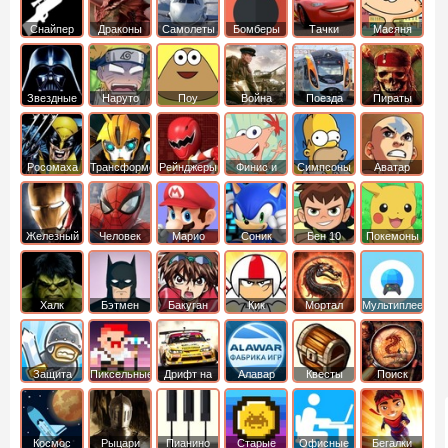
Снайпер
Драконы
Самолеты
Бомберы
Тачки
Масяня
Звездные
Наруто
Поу
Война
Поезда
Пираты
войны
Карибского
Моря
Росомаха
Трансформеры
Рейнджеры
Финис и
Симпсоны
Аватар
Самураи
Ферб
легенда об
Аанге
Железный
Человек
Марио
Соник
Бен 10
Покемоны
человек
Паук
Халк
Бэтмен
Бакуган
Кик
Мортал
Мультиплеер
Бутовский
комбат
Защита
Пиксельные
Дрифт на
Алавар
Квесты
Поиск
королевства
машинах
предметов
Космос
Рыцари
Пианино
Старые
Офисные
Бегалки