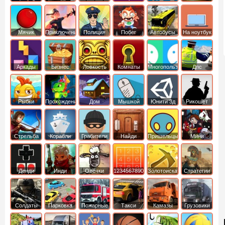
Мячик
Приключения
Полиция
Побег
Автобусы
На ноутбук
Аркады
Бизнес
Ловкость
Комнаты
Многопользовательские
Дпс
симуляторы
Рыбки
Прохождение
Дом
Мышкой
Юнити 3д
Рикошет
Cтрельба
Корабли
Грабители
Найди
Пришельцы
Мини
из лука
выход
Денди
Инди
Овечки
1234567890
Золотоискатель
Стратегии
идут домой
Солдаты
Парковка
Пожарные
Такси
Камазы
Грузовики
машин
машины