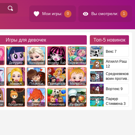
Мои игры:
Вы смотрели:
0
1
Игры для девочек
Топ-5
новинок
Векс 7
Апхилл Раш
Девушки
Холодное
Монстр Хай
Беременные
12
это
Эквестрии
Сердце
Средневековый
воин против
инопланетян
е
Макияж
Поцелуи
Принцессы
Малышка
Диснея
Хейзел
Вортекс 9
Паркур
Стикмена 3
ки
Бродилки
Винкс
Животные
Готовить
еду