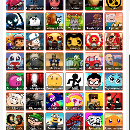
Игра в
Сиреноголовый
Момо
Гренни
Балди
Браво
Кальмара
Старс
Стикмен
3 Панды
Улитка Боб
Ударный
Зомботрон
Время
отряд котят
Приключений
Сабвей
Гравити
Айзек
Бенди и
Антистресс
Атака
Серф
Фолз
Чернильная
Титанов
машина
Андертейл
Баранчик
Мечи и
Крокодильчик
Машинка
Хэппи вилс
Шон
Сандали
Свомпи
Вилли
Фризл фраз
Слендермен
Интересные
Векс
Юные
Удивительный
титаны
мир
вперед
Гамбола
Мой
Шутеры
Червячки
Взорви это
Пиксельная
Картонная
шумный
война
башка
дом
Бомж хобо
Воришка
Миньоны
Роботы
Приколы
Счастливая