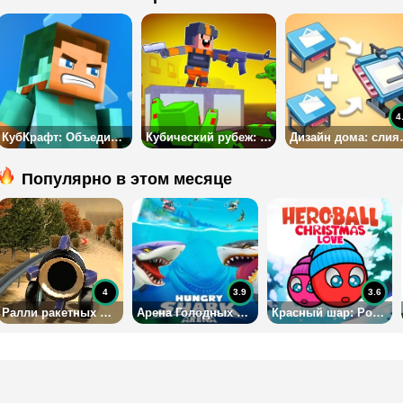
4
КубКрафт: Объедини и Сразись
Кубический рубеж: Зомби Робби
Дизайн до
Популярно в этом месяце
4
3.9
3.6
Ралли ракетных машин
Арена Голодных Акул
Красный шар: Рождественская любовь