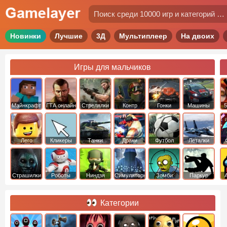
Новинки
Лучшие
3Д
Мультиплеер
На двоих
Игры для мальчиков
Майнкрафт
ГТА онлайн
Стрелялки
Контр
Гонки
Машины
5
Страйк
Лего
Кликеры
Танки
Драки
Футбол
Леталки
Страшилки
Роботы
Ниндзя
Симуляторы
Зомби
Паркур
Категории