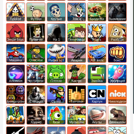
боб
динозавры
обезьянка
Плохое
Футбол
Крутые
Том и
Бродилки
Выживание
мороженое
головами
джерри
Приключения
Энгри Берс
Побег из
На 1
Песочницы
Убить
Разбуди
тюрьмы
короля
коробку
Машина
Опасное
Рыбка ест
Аварии
Хот вилс
Бокс
ест
оружие
рыбку
машин
машину
Алхимия
Мстители
Плохие
Кактус
Змейка
Эволюция
свинки
маккой
Аниматроники
Спецназ
Супер
Танчики
Картун
Никелодеон
бойцы
нетворк
А10
Хоррор
Кизи
Мультики
Акулы
Динозавры