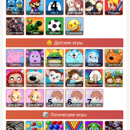
Лего
Марио
На 4
Девочкам
На троих
Рыцари
Стрелялки
Танки
Футбол
Смешные
Детские игры
Свинка
Лунтик
Умизуми
Смешарики
Фиксики
Три Кота
Пеппа
Сказочный
Мимимишки
Барбоскины
Малышам
Познавательные
Развивающие
патруль
Для 3 лет
Для 4 лет
Для 5 лет
Для 6 лет
Для 7 лет
Логические игры