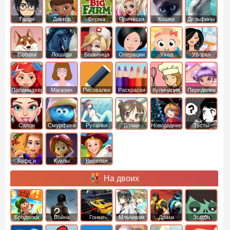
Гарри
Доктор
Ферма
Прически
Кошки
Дельфины
Поттер
Плюшева
Собаки
Лошади
Больница
Операции
Уход
Уборка
Парикмахер
Магазин
Рисовалки
Раскраски
Кулинария
Переделки
Салон
Смурфики
Русалки
Дочки
Новогодние
Тесты
Кафе и
Куклы
Веселая
рестораны
ферма
На двоих
Бродилки
Война
Гонки
Мльчикам
Драки
Зомби