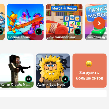
.4
3.7
4
ма: слияние предметов
Боевая арена
Дом головоломок
Танковая дуэ
Загрузить 
больше хитов
4.2
4
Контр Страйк Майнкрафт
Адам и Ева: Ночь