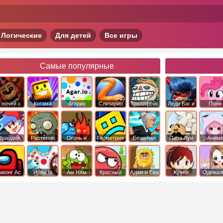
Логические
Для детей
Все игры
Самые популярные
 ночей с
Когама
Агарио
Слизарио
Троллфейс
Леди Баг и
Пони
фредди
квест
Супер Кот
Дружба 
чудо
Фрайдей
Растения
Огонь и
Геометрия
Бешеная
Папа Луи
Аним
Найт
против
Вода
Даш
бабка
Фанкин
Зомби
сбежала из
психушки
Амонг Ас
Игры Io
Ам Ням
Красный
Адам и Ева
Кухня
Одевал
шар
Сары