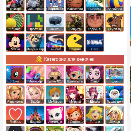
Тракторы
Дальнобойщики
Спортивные
Баскетбол
Рыбалка
Волейбол
Теннис
Простые
Хоккей
Защита
Гадкий Я
Скуби Ду
башни
Микки
Мадагаскар
Пинбол
Пакман
Сега
Маус
Категории для девочек
Пони
Маникюр
Куклы ЛОЛ
Шиммер и
Эвер
Шоу
креатор
Шайн
Афтер Хай
дельфинов
Рапунцель
Барби
Мейкеры
Музыка
Школа
Пушистики
Любовь
Дисней
Анжела и
София
Тотали
Друзья
том
Прекрасная
Спайс
ангелов