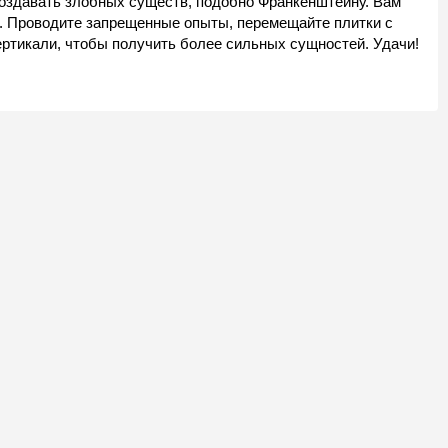
оздавать злобных существ, подобно Франкенштейну. Вам
. Проводите запрещенные опыты, перемещайте плитки с
ертикали, чтобы получить более сильных сущностей. Удачи!