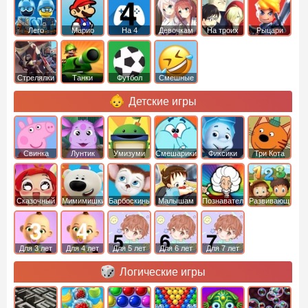
Лего
Марио
На 4
Девочкам
На троих
Рыцари
Стрелялки
Танки
Футбол
Смешные
Детские игры
Свинка
Лунтик
Умизуми
Смешарики
Фиксики
Три Кота
Пеппа
Сказочный
Мимимишки
Барбоскины
Малышам
Познавательные
Развивающие
патруль
Для 3 лет
Для 4 лет
Для 5 лет
Для 6 лет
Для 7 лет
Логические игры