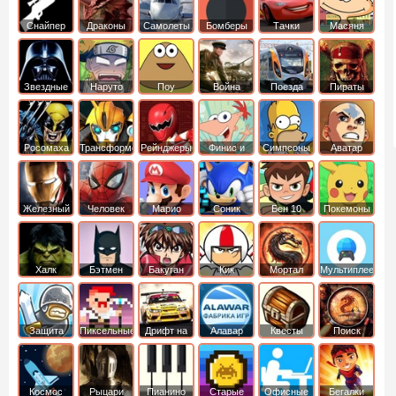
Снайпер
Драконы
Самолеты
Бомберы
Тачки
Масяня
Звездные
Наруто
Поу
Война
Поезда
Пираты
войны
Карибского
Моря
Росомаха
Трансформеры
Рейнджеры
Финис и
Симпсоны
Аватар
Самураи
Ферб
легенда об
Аанге
Железный
Человек
Марио
Соник
Бен 10
Покемоны
человек
Паук
Халк
Бэтмен
Бакуган
Кик
Мортал
Мультиплеер
Бутовский
комбат
Защита
Пиксельные
Дрифт на
Алавар
Квесты
Поиск
королевства
машинах
предметов
Космос
Рыцари
Пианино
Старые
Офисные
Бегалки