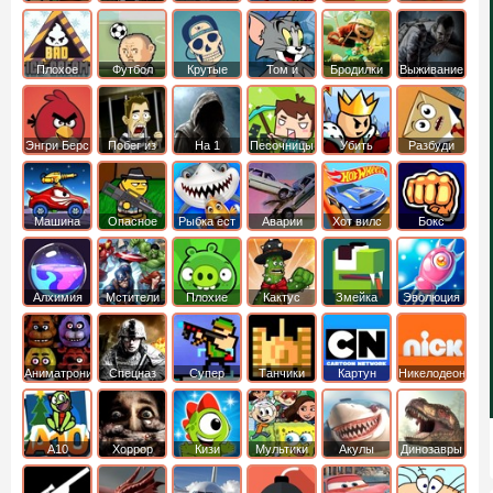
боб
динозавры
обезьянка
Плохое
Футбол
Крутые
Том и
Бродилки
Выживание
мороженое
головами
джерри
Приключения
Энгри Берс
Побег из
На 1
Песочницы
Убить
Разбуди
тюрьмы
короля
коробку
Машина
Опасное
Рыбка ест
Аварии
Хот вилс
Бокс
ест
оружие
рыбку
машин
машину
Алхимия
Мстители
Плохие
Кактус
Змейка
Эволюция
свинки
маккой
Аниматроники
Спецназ
Супер
Танчики
Картун
Никелодеон
бойцы
нетворк
А10
Хоррор
Кизи
Мультики
Акулы
Динозавры