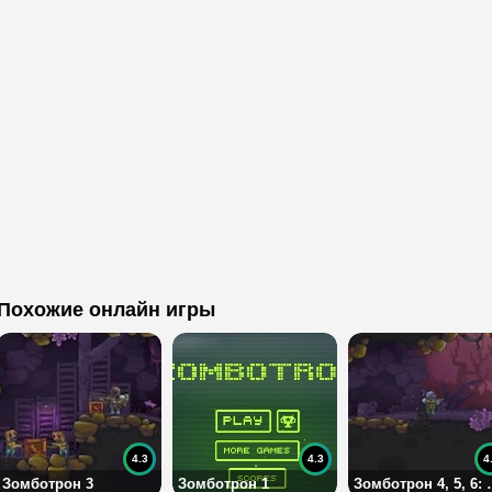
Похожие онлайн игры
4.3
4.3
4
Зомботрон 3
Зомботрон 1
Зомботрон 4