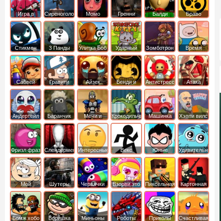
Игра в
Сиреноголовый
Момо
Гренни
Балди
Браво
Кальмара
Старс
Стикмен
3 Панды
Улитка Боб
Ударный
Зомботрон
Время
отряд котят
Приключений
Сабвей
Гравити
Айзек
Бенди и
Антистресс
Атака
Серф
Фолз
Чернильная
Титанов
машина
Андертейл
Баранчик
Мечи и
Крокодильчик
Машинка
Хэппи вилс
Шон
Сандали
Свомпи
Вилли
Фризл фраз
Слендермен
Интересные
Векс
Юные
Удивительный
титаны
мир
вперед
Гамбола
Мой
Шутеры
Червячки
Взорви это
Пиксельная
Картонная
шумный
война
башка
дом
Бомж хобо
Воришка
Миньоны
Роботы
Приколы
Счастливая