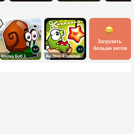
Загрузить 
больше хитов
4.4
4.2
Улитка Боб 1
Ам Ням 4: слопай леденец