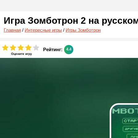
Игра Зомботрон 2 на русско
Главная
/
Интересные игры
/
Игры Зомботрон
Рейтинг:
4.4
Оцените игру