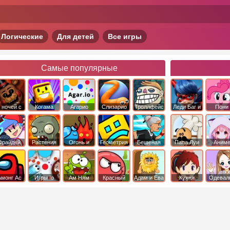
Логические
Для детей
Все игры
Самые популярные
 ночей с
Когама
Агарио
Слизарио
Троллфейс
Леди Баг и
Пони
фредди
квест
Супер Кот
Дружба 
чудо
Фрайдей
Растения
Огонь и
Геометрия
Бешеная
Папа Луи
Аним
Найт
против
Вода
Даш
бабка
Фанкин
Зомби
сбежала из
психушки
Амонг Ас
Игры Io
Ам Ням
Красный
Адам и Ева
Кухня
Одевал
шар
Сары