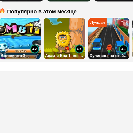
Популярно в этом месяце
4.2
4.5
4.1
Взорви это 3
Адам и Ева 1: возвращение домой
Хулиганы на скейтах