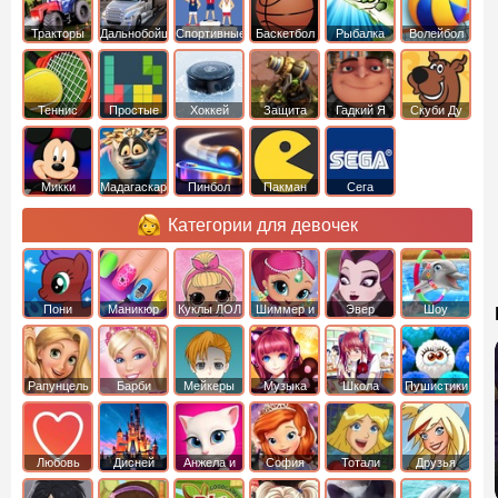
Тракторы
Дальнобойщики
Спортивные
Баскетбол
Рыбалка
Волейбол
Теннис
Простые
Хоккей
Защита
Гадкий Я
Скуби Ду
башни
Микки
Мадагаскар
Пинбол
Пакман
Сега
Маус
Категории для девочек
Пони
Маникюр
Куклы ЛОЛ
Шиммер и
Эвер
Шоу
креатор
Шайн
Афтер Хай
дельфинов
Рапунцель
Барби
Мейкеры
Музыка
Школа
Пушистики
Любовь
Дисней
Анжела и
София
Тотали
Друзья
том
Прекрасная
Спайс
ангелов