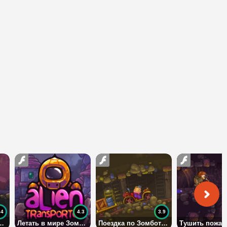
.4
4.3
3.9
, 5, 6: дата выхода
Летать в мире Зомботрона
Поездка по Зомботрону