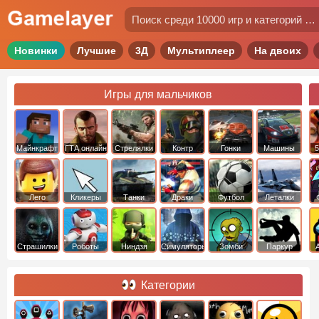
Новинки
Лучшие
3Д
Мультиплеер
На двоих
Игры для мальчиков
Майнкрафт
ГТА онлайн
Стрелялки
Контр
Гонки
Машины
5
Страйк
Лего
Кликеры
Танки
Драки
Футбол
Леталки
Страшилки
Роботы
Ниндзя
Симуляторы
Зомби
Паркур
Категории