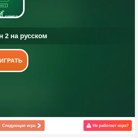
ИГРАТЬ
Следующая игра
Не работает игра?