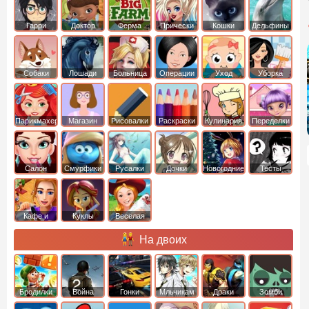
Гарри
Доктор
Ферма
Прически
Кошки
Дельфины
Поттер
Плюшева
Собаки
Лошади
Больница
Операции
Уход
Уборка
Парикмахер
Магазин
Рисовалки
Раскраски
Кулинария
Переделки
Салон
Смурфики
Русалки
Дочки
Новогодние
Тесты
Кафе и
Куклы
Веселая
рестораны
ферма
На двоих
Бродилки
Война
Гонки
Мльчикам
Драки
Зомби