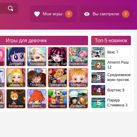
Мои игры:
Вы смотрели:
0
1
Игры для девочек
Топ-5
новинок
Векс 7
Апхилл Раш
Девушки
Холодное
Монстр Хай
Беременные
12
это
Эквестрии
Сердце
Средневековый
воин против
инопланетян
е
Макияж
Поцелуи
Принцессы
Малышка
Диснея
Хейзел
Вортекс 9
Паркур
Стикмена 3
ки
Бродилки
Винкс
Животные
Готовить
еду