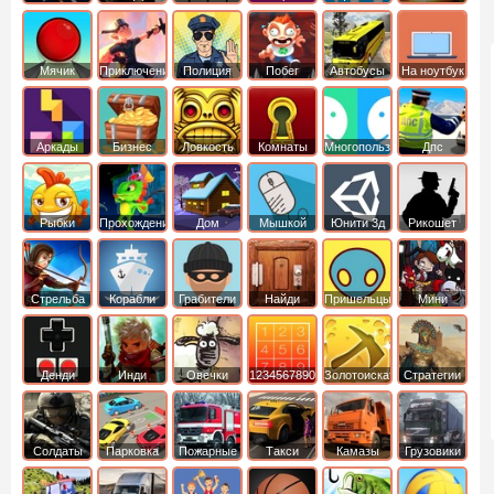
Мячик
Приключения
Полиция
Побег
Автобусы
На ноутбук
Аркады
Бизнес
Ловкость
Комнаты
Многопользовательские
Дпс
симуляторы
Рыбки
Прохождение
Дом
Мышкой
Юнити 3д
Рикошет
Cтрельба
Корабли
Грабители
Найди
Пришельцы
Мини
из лука
выход
Денди
Инди
Овечки
1234567890
Золотоискатель
Стратегии
идут домой
Солдаты
Парковка
Пожарные
Такси
Камазы
Грузовики
машин
машины