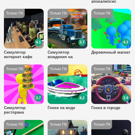
апокалипсис
4.1
3.7
4.3
Симулятор
Симулятор
Деревянный магнат
интернет кафе
вождения на
грузовике
3.7
4.2
3.9
Симулятор
Гонки на воде
Гонка в городе
ресторана