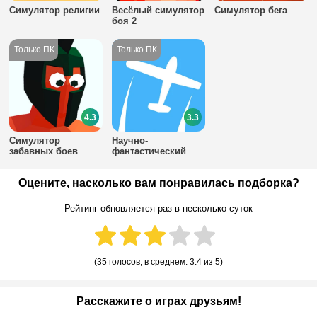
Симулятор религии
Весёлый симулятор
Симулятор бега
боя 2
4.3
3.3
Симулятор
Научно-
забавных боев
фантастический
авиасимулятор
Оцените, насколько вам понравилась подборка?
Рейтинг обновляется раз в несколько суток
(
35 голосов
, в среднем:
3.4
из 5)
Расскажите о играх друзьям!