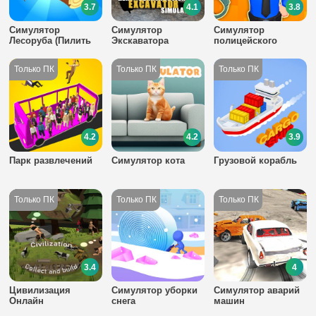
3.7
4.1
3.8
Симулятор
Симулятор
Симулятор
Лесоруба (Пилить
Экскаватора
полицейского
деревья онлайн)
4.2
4.2
3.9
Парк развлечений
Симулятор кота
Грузовой корабль
3.4
4
Цивилизация
Симулятор уборки
Симулятор аварий
Онлайн
снега
машин