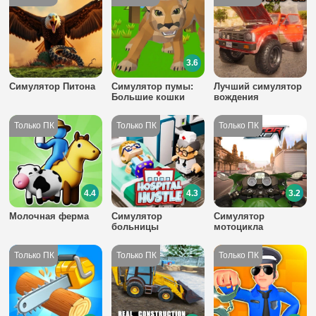
3.6
Симулятор Питона
Симулятор пумы:
Лучший симулятор
Большие кошки
вождения
грузовика
4.4
4.3
3.2
Молочная ферма
Симулятор
Симулятор
больницы
мотоцикла