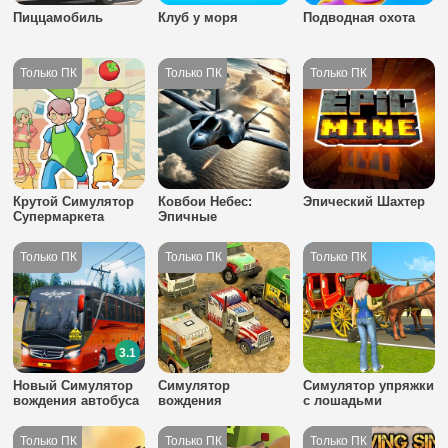
Пиццамобиль
Клуб у моря
Подводная охота
Крутой Симулятор
Ковбои Небес:
Эпический Шахтер
Супермаркета
Эпичные
Воздушные Схватки
3.1
Новый Симулятор
Симулятор
Симулятор упряжки
вождения автобуса
вождения
с лошадьми
грузовика Евро
2025