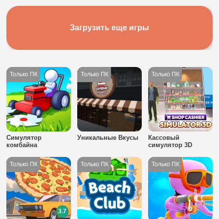
Загрузить еще игры
Симулятор
Уникальные Вкусы
Кассовый
комбайна
симулятор 3D
3.7