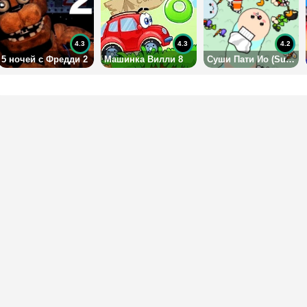
4.3
4.3
4.2
5 ночей с Фредди 2
Машинка Вилли 8
Суши Пати Ио (Sushiparty io)