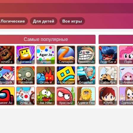
Логические
Для детей
Все игры
Самые популярные
 ночей с
Когама
Агарио
Слизарио
Троллфейс
Леди Баг и
Пони
фредди
квест
Супер Кот
Дружба 
чудо
Фрайдей
Растения
Огонь и
Геометрия
Бешеная
Папа Луи
Аним
Найт
против
Вода
Даш
бабка
Фанкин
Зомби
сбежала из
психушки
Амонг Ас
Игры Io
Ам Ням
Красный
Адам и Ева
Кухня
Одевал
шар
Сары