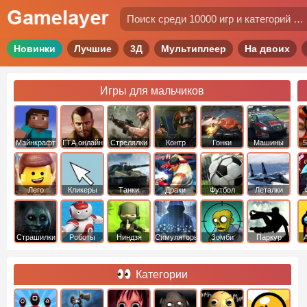
Новинки
Лучшие
3Д
Мультиплеер
На двоих
Игры для мальчиков
Майнкрафт
ГТА онлайн
Стрелялки
Контр
Гонки
Машины
5
Страйк
Лего
Кликеры
Танки
Драки
Футбол
Леталки
Страшилки
Роботы
Ниндзя
Симуляторы
Зомби
Паркур
Категории