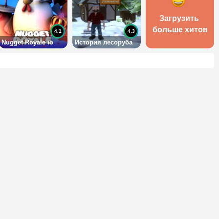
Загрузить 
больше хитов
4.1
4.3
Nugget Royale io
История лесоруба