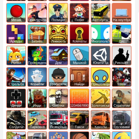
Мячик
Приключения
Полиция
Побег
Автобусы
На ноутбук
Аркады
Бизнес
Ловкость
Комнаты
Многопользовательские
Дпс
симуляторы
Рыбки
Прохождение
Дом
Мышкой
Юнити 3д
Рикошет
Cтрельба
Корабли
Грабители
Найди
Пришельцы
Мини
из лука
выход
Денди
Инди
Овечки
1234567890
Золотоискатель
Стратегии
идут домой
Солдаты
Парковка
Пожарные
Такси
Камазы
Грузовики
машин
машины