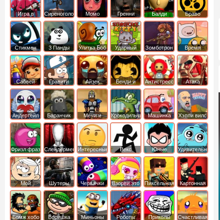
Игра в
Сиреноголовый
Момо
Гренни
Балди
Браво
Кальмара
Старс
Стикмен
3 Панды
Улитка Боб
Ударный
Зомботрон
Время
отряд котят
Приключений
Сабвей
Гравити
Айзек
Бенди и
Антистресс
Атака
Серф
Фолз
Чернильная
Титанов
машина
Андертейл
Баранчик
Мечи и
Крокодильчик
Машинка
Хэппи вилс
Шон
Сандали
Свомпи
Вилли
Фризл фраз
Слендермен
Интересные
Векс
Юные
Удивительный
титаны
мир
вперед
Гамбола
Мой
Шутеры
Червячки
Взорви это
Пиксельная
Картонная
шумный
война
башка
дом
Бомж хобо
Воришка
Миньоны
Роботы
Приколы
Счастливая