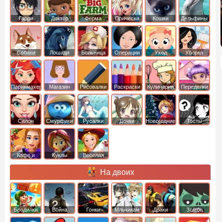
Гарри
Доктор
Ферма
Прически
Кошки
Дельфины
Поттер
Плюшева
Собаки
Лошади
Больница
Операции
Уход
Уборка
Парикмахер
Магазин
Рисовалки
Раскраски
Кулинария
Переделки
Салон
Смурфики
Русалки
Дочки
Новогодние
Тесты
Кафе и
Куклы
Веселая
рестораны
ферма
На двоих
Бродилки
Война
Гонки
Мльчикам
Драки
Зомби