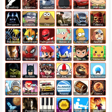
Снайпер
Драконы
Самолеты
Бомберы
Тачки
Масяня
Звездные
Наруто
Поу
Война
Поезда
Пираты
войны
Карибского
Моря
Росомаха
Трансформеры
Рейнджеры
Финис и
Симпсоны
Аватар
Самураи
Ферб
легенда об
Аанге
Железный
Человек
Марио
Соник
Бен 10
Покемоны
человек
Паук
Халк
Бэтмен
Бакуган
Кик
Мортал
Мультиплеер
Бутовский
комбат
Защита
Пиксельные
Дрифт на
Алавар
Квесты
Поиск
королевства
машинах
предметов
Космос
Рыцари
Пианино
Старые
Офисные
Бегалки