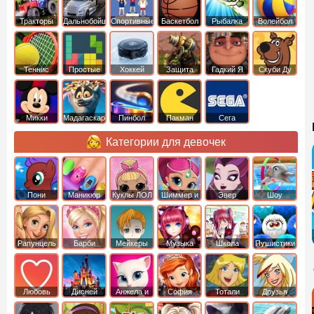
Тракторы
Дальнобойщики
Спортивные
Баскетбол
Рыбалка
Волейбол
Теннис
Простые
Хоккей
Защита
Гадкий Я
Скуби Ду
башни
Микки
Мадагаскар
Пинбол
Пакман
Сега
Маус
Категории для девочек
Пони
Маникюр
Куклы ЛОЛ
Шиммер и
Эвер
Шоу
креатор
Шайн
Афтер Хай
дельфинов
Рапунцель
Барби
Мейкеры
Музыка
Школа
Пушистики
Любовь
Дисней
Анжела и
София
Тотали
Друзья
том
Прекрасная
Спайс
ангелов