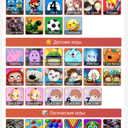
Лего
Марио
На 4
Девочкам
На троих
Рыцари
Стрелялки
Танки
Футбол
Смешные
Детские игры
Свинка
Лунтик
Умизуми
Смешарики
Фиксики
Три Кота
Пеппа
Сказочный
Мимимишки
Барбоскины
Малышам
Познавательные
Развивающие
патруль
Для 3 лет
Для 4 лет
Для 5 лет
Для 6 лет
Для 7 лет
Логические игры