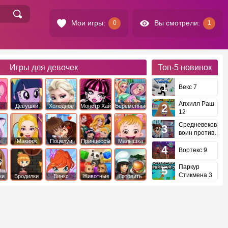
Мои игры:
Вы смотрели:
0
1
Игры для девочек
Топ-5
новинок
Векс 7
Апхилл Раш
Девушки
Холодное
Монстр Хай
Беременные
12
это
Эквестрии
Сердце
Средневековый
воин против
инопланетян
е
Макияж
Поцелуи
Принцессы
Малышка
Диснея
Хейзел
Вортекс 9
Паркур
Стикмена 3
ки
Бродилки
Винкс
Животные
Готовить
еду