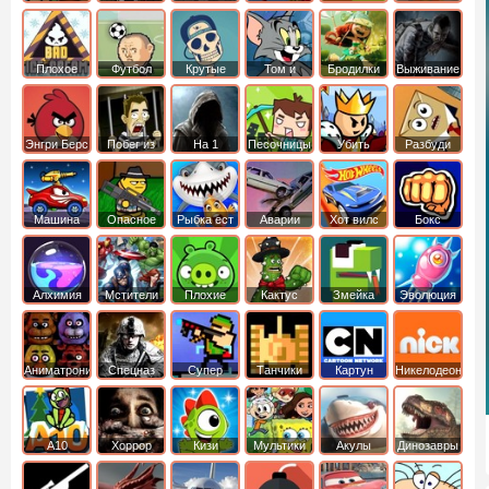
боб
динозавры
обезьянка
Плохое
Футбол
Крутые
Том и
Бродилки
Выживание
мороженое
головами
джерри
Приключения
Энгри Берс
Побег из
На 1
Песочницы
Убить
Разбуди
тюрьмы
короля
коробку
Машина
Опасное
Рыбка ест
Аварии
Хот вилс
Бокс
ест
оружие
рыбку
машин
машину
Алхимия
Мстители
Плохие
Кактус
Змейка
Эволюция
свинки
маккой
Аниматроники
Спецназ
Супер
Танчики
Картун
Никелодеон
бойцы
нетворк
А10
Хоррор
Кизи
Мультики
Акулы
Динозавры