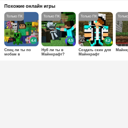
Похожие онлайн игры
4.4
4.5
4.2
Спец ли ты по
Нуб ли ты в
Создать скин для
Майнк
мобам в
Майнкрафт?
Майнкрафт
Майнкрафт?
Узнай правду!