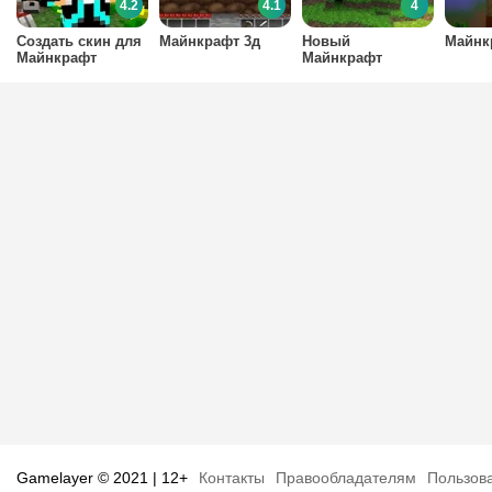
4.2
4.1
4
Создать скин для
Майнкрафт 3д
Новый
Майнк
Майнкрафт
Майнкрафт
Gamelayer © 2021 | 12+
Контакты
Правообладателям
Пользов