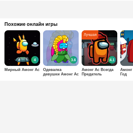
Похожие онлайн игры
4
3.6
4.1
Мирный Амонг Ас
Одевалка
Амонг Ас Всегда
Амонг
девушки Амонг Ас
Предатель
Год