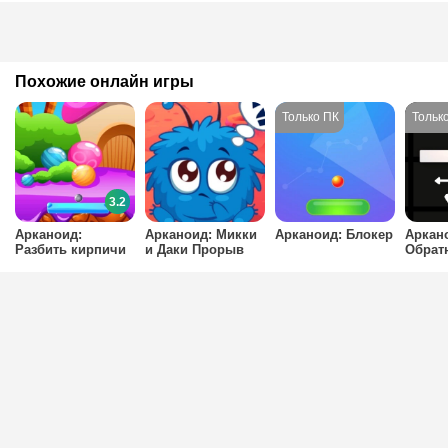
Похожие онлайн игры
3.2
Арканоид:
Арканоид: Микки
Арканоид: Блокер
Аркан
Разбить кирпичи
и Даки Прорыв
Обрат
проры