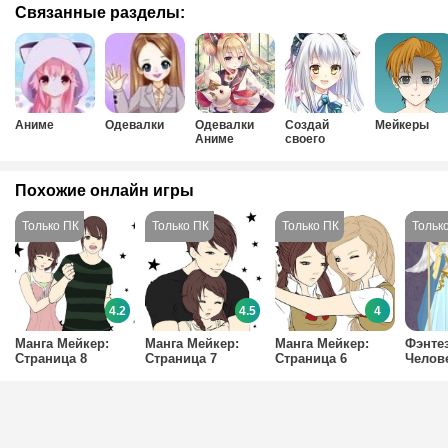
Связанные разделы:
Аниме
Одевалки
Одевалки
Создай
Мейкеры
Аниме
своего
персонажа
Аниме
Похожие онлайн игры
4.2
4.5
4
Манга Мейкер:
Манга Мейкер:
Манга Мейкер:
Фэнте
Страница 8
Страница 7
Страница 6
Челов