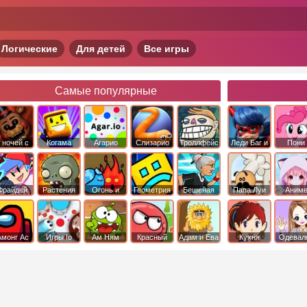
Логические
Для детей
Все игры
Самые популярные
 ночей с
Когама
Агарио
Слизарио
Троллфейс
Леди Баг и
Пони
фредди
квест
Супер Кот
Дружба 
чудо
Фрайдей
Растения
Огонь и
Геометрия
Бешеная
Папа Луи
Аним
Найт
против
Вода
Даш
бабка
Фанкин
Зомби
сбежала из
психушки
Амонг Ас
Игры Io
Ам Ням
Красный
Адам и Ева
Кухня
Одевал
шар
Сары