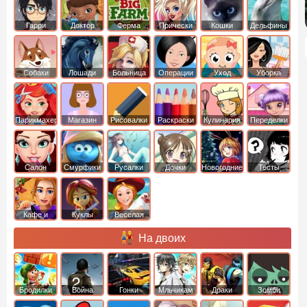
Гарри
Доктор
Ферма
Прически
Кошки
Дельфины
Поттер
Плюшева
Собаки
Лошади
Больница
Операции
Уход
Уборка
Парикмахер
Магазин
Рисовалки
Раскраски
Кулинария
Переделки
Салон
Смурфики
Русалки
Дочки
Новогодние
Тесты
Кафе и
Куклы
Веселая
рестораны
ферма
На двоих
Бродилки
Война
Гонки
Мльчикам
Драки
Зомби