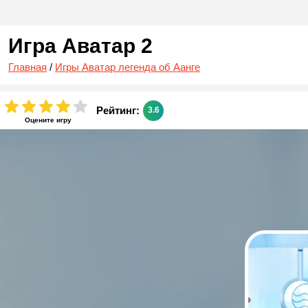
Игра Аватар 2
Главная
/
Игры Аватар легенда об Аанге
Рейтинг:
3.6
Оцените игру