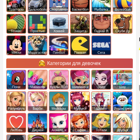
Тракторы
Дальнобойщики
Спортивные
Баскетбол
Рыбалка
Волейбол
Теннис
Простые
Хоккей
Защита
Гадкий Я
Скуби Ду
башни
Микки
Мадагаскар
Пинбол
Пакман
Сега
Маус
Категории для девочек
Пони
Маникюр
Куклы ЛОЛ
Шиммер и
Эвер
Шоу
креатор
Шайн
Афтер Хай
дельфинов
Рапунцель
Барби
Мейкеры
Музыка
Школа
Пушистики
Любовь
Дисней
Анжела и
София
Тотали
Друзья
том
Прекрасная
Спайс
ангелов