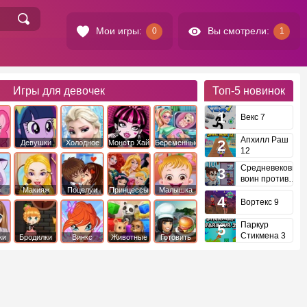
Мои игры:
Вы смотрели:
0
1
Игры для девочек
Топ-5
новинок
Векс 7
Апхилл Раш
Девушки
Холодное
Монстр Хай
Беременные
12
это
Эквестрии
Сердце
Средневековый
воин против
инопланетян
е
Макияж
Поцелуи
Принцессы
Малышка
Диснея
Хейзел
Вортекс 9
Паркур
Стикмена 3
ки
Бродилки
Винкс
Животные
Готовить
еду