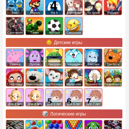
Лего
Марио
На 4
Девочкам
На троих
Рыцари
Стрелялки
Танки
Футбол
Смешные
Детские игры
Свинка
Лунтик
Умизуми
Смешарики
Фиксики
Три Кота
Пеппа
Сказочный
Мимимишки
Барбоскины
Малышам
Познавательные
Развивающие
патруль
Для 3 лет
Для 4 лет
Для 5 лет
Для 6 лет
Для 7 лет
Логические игры