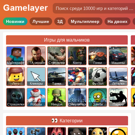
Новинки
Лучшие
3Д
Мультиплеер
На двоих
Игры для мальчиков
Майнкрафт
ГТА онлайн
Стрелялки
Контр
Гонки
Машины
5
Страйк
Лего
Кликеры
Танки
Драки
Футбол
Леталки
Страшилки
Роботы
Ниндзя
Симуляторы
Зомби
Паркур
Категории