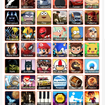
Снайпер
Драконы
Самолеты
Бомберы
Тачки
Масяня
Звездные
Наруто
Поу
Война
Поезда
Пираты
войны
Карибского
Моря
Росомаха
Трансформеры
Рейнджеры
Финис и
Симпсоны
Аватар
Самураи
Ферб
легенда об
Аанге
Железный
Человек
Марио
Соник
Бен 10
Покемоны
человек
Паук
Халк
Бэтмен
Бакуган
Кик
Мортал
Мультиплеер
Бутовский
комбат
Защита
Пиксельные
Дрифт на
Алавар
Квесты
Поиск
королевства
машинах
предметов
Космос
Рыцари
Пианино
Старые
Офисные
Бегалки