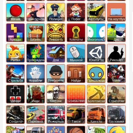
Мячик
Приключения
Полиция
Побег
Автобусы
На ноутбук
Аркады
Бизнес
Ловкость
Комнаты
Многопользовательские
Дпс
симуляторы
Рыбки
Прохождение
Дом
Мышкой
Юнити 3д
Рикошет
Cтрельба
Корабли
Грабители
Найди
Пришельцы
Мини
из лука
выход
Денди
Инди
Овечки
1234567890
Золотоискатель
Стратегии
идут домой
Солдаты
Парковка
Пожарные
Такси
Камазы
Грузовики
машин
машины