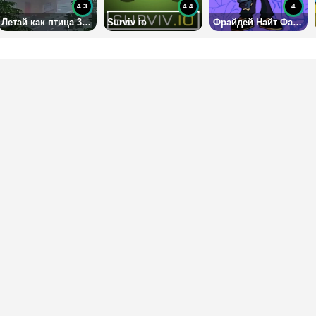
4.3
4.4
4
Летай как птица 3 в 3Д
Surviv io
Фрайдей Найт Фанкин: Таби (Экс-Бойфренд)