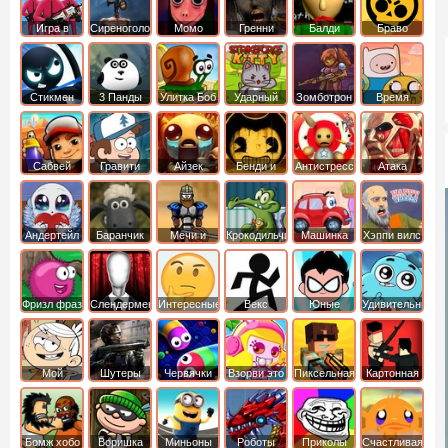
Игра в
Сиреноголовый
Момо
Гренни
Балди
Браво
Кальмара
Старс
Стикмен
3 Панды
Улитка Боб
Ударный
Зомботрон
Время
отряд котят
Приключений
Сабвей
Гравити
Айзек
Бенди и
Антистресс
Атака
Серф
Фолз
Чернильная
Титанов
машина
Андертейл
Баранчик
Мечи и
Крокодильчик
Машинка
Хэппи вилс
Шон
Сандали
Свомпи
Вилли
Фризл фраз
Слендермен
Интересные
Векс
Юные
Удивительный
титаны
мир
вперед
Гамбола
Мой
Шутеры
Червячки
Взорви это
Пиксельная
Картонная
шумный
война
башка
дом
Бомж хобо
Воришка
Миньоны
Роботы
Приколы
Счастливая