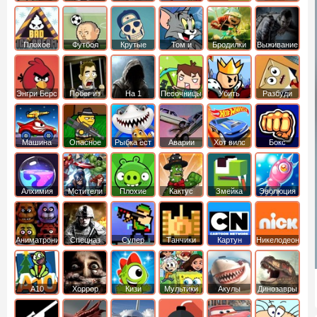
боб
динозавры
обезьянка
Плохое
Футбол
Крутые
Том и
Бродилки
Выживание
мороженое
головами
джерри
Приключения
Энгри Берс
Побег из
На 1
Песочницы
Убить
Разбуди
тюрьмы
короля
коробку
Машина
Опасное
Рыбка ест
Аварии
Хот вилс
Бокс
ест
оружие
рыбку
машин
машину
Алхимия
Мстители
Плохие
Кактус
Змейка
Эволюция
свинки
маккой
Аниматроники
Спецназ
Супер
Танчики
Картун
Никелодеон
бойцы
нетворк
А10
Хоррор
Кизи
Мультики
Акулы
Динозавры