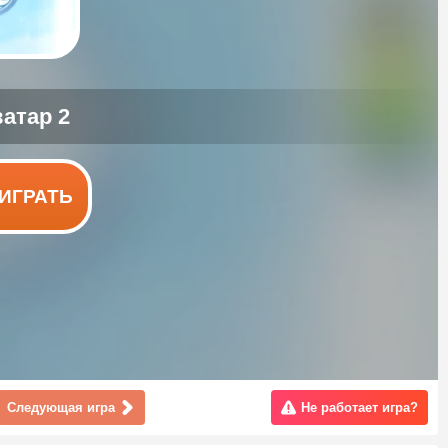
ИГРАТЬ
Следующая игра
Не работает игра?