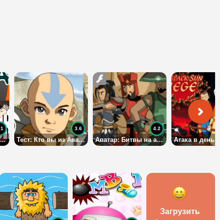
.1
3.6
4.2
тар Аанг: одевалка
Тест: Кто вы из Аватара?
Аватар: Битвы на арене
Загрузить 