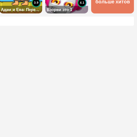
больше хитов
3.9
4.1
Адам и Ева: Переправа
Взорви это 1