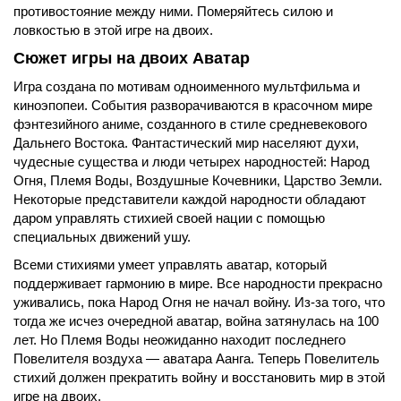
противостояние между ними. Померяйтесь силою и
ловкостью в этой игре на двоих.
Сюжет игры на двоих Аватар
Игра создана по мотивам одноименного мультфильма и
киноэпопеи. События разворачиваются в красочном мире
фэнтезийного аниме, созданного в стиле средневекового
Дальнего Востока. Фантастический мир населяют духи,
чудесные существа и люди четырех народностей: Народ
Огня, Племя Воды, Воздушные Кочевники, Царство Земли.
Некоторые представители каждой народности обладают
даром управлять стихией своей нации с помощью
специальных движений ушу.
Всеми стихиями умеет управлять аватар, который
поддерживает гармонию в мире. Все народности прекрасно
уживались, пока Народ Огня не начал войну. Из-за того, что
тогда же исчез очередной аватар, война затянулась на 100
лет. Но Племя Воды неожиданно находит последнего
Повелителя воздуха — аватара Аанга. Теперь Повелитель
стихий должен прекратить войну и восстановить мир в этой
игре на двоих.