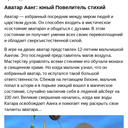
Аватар Аанг: юный Повелитель стихий
Аватар — избранный посредник между миром людей и
царством духов. Он способен входить в мистическое
«состояние аватара» и общаться с духами. В этом
состоянии он получает умения всех своих перевоплощений
и обладает сверхъестественной силой.
В игре на двоих аватар представлен 12-летним мальчишкой
Аангом. Это последний представитель магов воздуха.
Мастерству управлять всеми стихиями его обучали монахи
в священном храме. Но когда мальчик узнал, что он
избранный аватар, то испугался такой большой
ответственности. Сбежав на летающем бизоне, мальчик
попал в шторм и в порыве эмоций вошел в магическое
состояние, случайно заключив себя в ледяной айсберг на
100 лет. Великие свершения начались, когда маг воды
Катара освобождает Аанга и помогает ему раскрыть свои
таланты аватара…