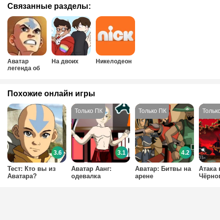
Связанные разделы:
Аватар
На двоих
Никелодеон
легенда об
Аанге
Похожие онлайн игры
3.6
3.1
4.2
Тест: Кто вы из
Аватар Аанг:
Аватар: Битвы на
Атака 
Аватара?
одевалка
арене
Чёрно