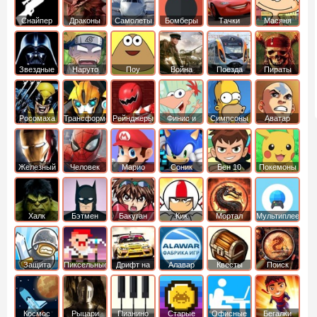
Снайпер
Драконы
Самолеты
Бомберы
Тачки
Масяня
Звездные
Наруто
Поу
Война
Поезда
Пираты
войны
Карибского
Моря
Росомаха
Трансформеры
Рейнджеры
Финис и
Симпсоны
Аватар
Самураи
Ферб
легенда об
Аанге
Железный
Человек
Марио
Соник
Бен 10
Покемоны
человек
Паук
Халк
Бэтмен
Бакуган
Кик
Мортал
Мультиплеер
Бутовский
комбат
Защита
Пиксельные
Дрифт на
Алавар
Квесты
Поиск
королевства
машинах
предметов
Космос
Рыцари
Пианино
Старые
Офисные
Бегалки