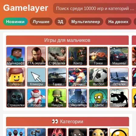
Новинки
Лучшие
3Д
Мультиплеер
На двоих
Игры для мальчиков
Майнкрафт
ГТА онлайн
Стрелялки
Контр
Гонки
Машины
5
Страйк
Лего
Кликеры
Танки
Драки
Футбол
Леталки
Страшилки
Роботы
Ниндзя
Симуляторы
Зомби
Паркур
Категории