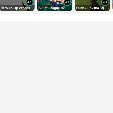
4.3
4.3
4.5
Лего контр страйк
Bullet League io
Онлайн битва 3Д