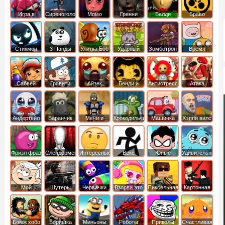
Игра в
Сиреноголовый
Момо
Гренни
Балди
Браво
Кальмара
Старс
Стикмен
3 Панды
Улитка Боб
Ударный
Зомботрон
Время
отряд котят
Приключений
Сабвей
Гравити
Айзек
Бенди и
Антистресс
Атака
Серф
Фолз
Чернильная
Титанов
машина
Андертейл
Баранчик
Мечи и
Крокодильчик
Машинка
Хэппи вилс
Шон
Сандали
Свомпи
Вилли
Фризл фраз
Слендермен
Интересные
Векс
Юные
Удивительный
титаны
мир
вперед
Гамбола
Мой
Шутеры
Червячки
Взорви это
Пиксельная
Картонная
шумный
война
башка
дом
Бомж хобо
Воришка
Миньоны
Роботы
Приколы
Счастливая