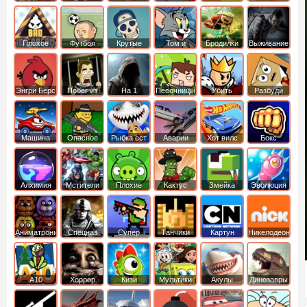
боб
динозавры
обезьянка
Плохое
Футбол
Крутые
Том и
Бродилки
Выживание
мороженое
головами
джерри
Приключения
Энгри Берс
Побег из
На 1
Песочницы
Убить
Разбуди
тюрьмы
короля
коробку
Машина
Опасное
Рыбка ест
Аварии
Хот вилс
Бокс
ест
оружие
рыбку
машин
машину
Алхимия
Мстители
Плохие
Кактус
Змейка
Эволюция
свинки
маккой
Аниматроники
Спецназ
Супер
Танчики
Картун
Никелодеон
бойцы
нетворк
А10
Хоррор
Кизи
Мультики
Акулы
Динозавры