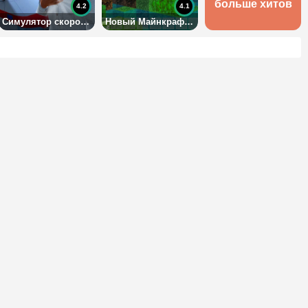
больше хитов
4.2
4.1
Симулятор скорой помощи 2
Новый Майнкрафт 3Д