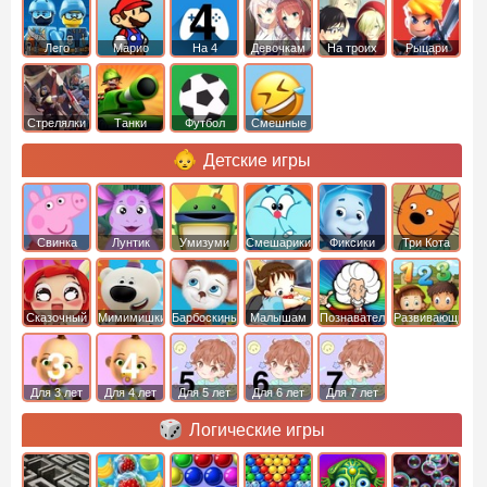
Лего
Марио
На 4
Девочкам
На троих
Рыцари
Стрелялки
Танки
Футбол
Смешные
Детские игры
Свинка
Лунтик
Умизуми
Смешарики
Фиксики
Три Кота
Пеппа
Сказочный
Мимимишки
Барбоскины
Малышам
Познавательные
Развивающие
патруль
Для 3 лет
Для 4 лет
Для 5 лет
Для 6 лет
Для 7 лет
Логические игры