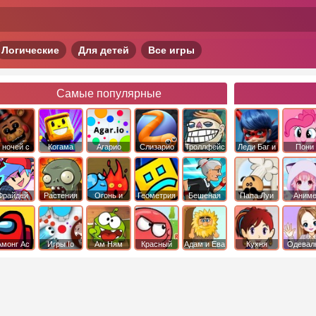
Логические
Для детей
Все игры
Самые популярные
 ночей с
Когама
Агарио
Слизарио
Троллфейс
Леди Баг и
Пони
фредди
квест
Супер Кот
Дружба 
чудо
Фрайдей
Растения
Огонь и
Геометрия
Бешеная
Папа Луи
Аним
Найт
против
Вода
Даш
бабка
Фанкин
Зомби
сбежала из
психушки
Амонг Ас
Игры Io
Ам Ням
Красный
Адам и Ева
Кухня
Одевал
шар
Сары