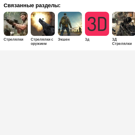
Связанные разделы:
Стрелялки
Стрелялки с
Экшен
3д
3Д
оружием
Стрелялки