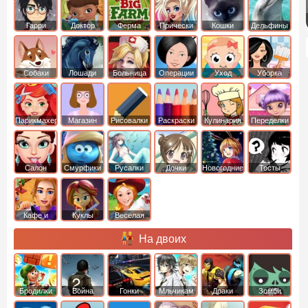
Гарри
Доктор
Ферма
Прически
Кошки
Дельфины
Поттер
Плюшева
Собаки
Лошади
Больница
Операции
Уход
Уборка
Парикмахер
Магазин
Рисовалки
Раскраски
Кулинария
Переделки
Салон
Смурфики
Русалки
Дочки
Новогодние
Тесты
Кафе и
Куклы
Веселая
рестораны
ферма
На двоих
Бродилки
Война
Гонки
Мльчикам
Драки
Зомби