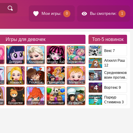
Мои игры:
Вы смотрели:
0
1
Игры для девочек
Топ-5
новинок
Векс 7
Апхилл Раш
Девушки
Холодное
Монстр Хай
Беременные
12
это
Эквестрии
Сердце
Средневековый
воин против
инопланетян
е
Макияж
Поцелуи
Принцессы
Малышка
Диснея
Хейзел
Вортекс 9
Паркур
Стикмена 3
ки
Бродилки
Винкс
Животные
Готовить
еду