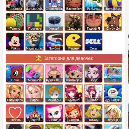
Тракторы
Дальнобойщики
Спортивные
Баскетбол
Рыбалка
Волейбол
Теннис
Простые
Хоккей
Защита
Гадкий Я
Скуби Ду
башни
Микки
Мадагаскар
Пинбол
Пакман
Сега
Маус
Категории для девочек
Пони
Маникюр
Куклы ЛОЛ
Шиммер и
Эвер
Шоу
креатор
Шайн
Афтер Хай
дельфинов
Рапунцель
Барби
Мейкеры
Музыка
Школа
Пушистики
Любовь
Дисней
Анжела и
София
Тотали
Друзья
том
Прекрасная
Спайс
ангелов