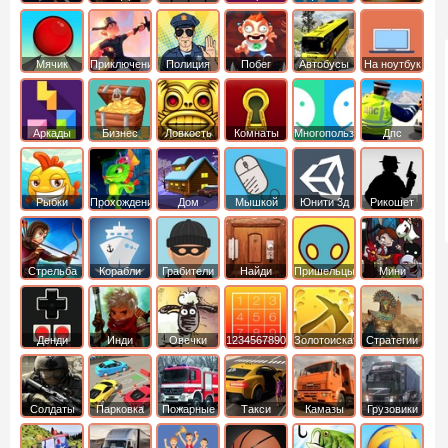
Мячик
Приключения
Полиция
Побег
Автобусы
На ноутбук
Аркады
Бизнес
Ловкость
Комнаты
Многопользовательские
Дпс
симуляторы
Рыбки
Прохождение
Дом
Мышкой
Юнити 3д
Рикошет
Cтрельба
Корабли
Грабители
Найди
Пришельцы
Мини
из лука
выход
Денди
Инди
Овечки
1234567890
Золотоискатель
Стратегии
идут домой
Солдаты
Парковка
Пожарные
Такси
Камазы
Грузовики
машин
машины