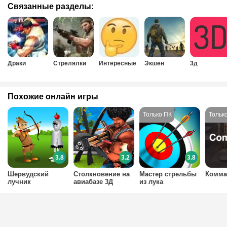
Связанные разделы:
Драки
Стрелялки
Интересные
Экшен
3д
Похожие онлайн игры
3.8
3.2
3.8
Шервудский
Столкновение на
Мастер стрельбы
Комма
лучник
авиабазе 3Д
из лука