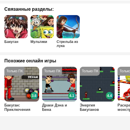
Связанные разделы:
Бакуган
Мультики
Стрельба из
лука
Похожие онлайн игры
3.6
4.1
4.4
Бакуган:
Драки Дэна и
Энергия
Раскр
Приключения
Бена
Бакуганов
монст
шариков