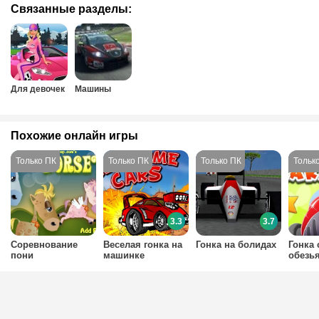
Связанные разделы:
Для девочек
Машины
Похожие онлайн игры
3.3
3.7
Соревнование
Веселая гонка на
Гонка на болидах
Гонка 
пони
машинке
обезь