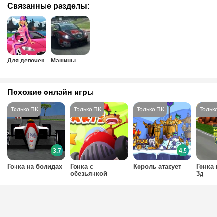
Связанные разделы:
Для девочек
Машины
Похожие онлайн игры
3.7
4.5
Гонка на болидах
Гонка с
Король атакует
Гонка 
обезьянкой
3д