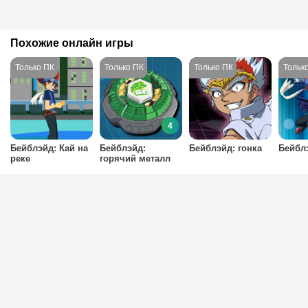
Похожие онлайн игры
4
Бейблэйд: Кай на
Бейблэйд:
Бейблэйд: гонка
Бейбл
реке
горячий металл