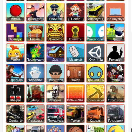
Мячик
Приключения
Полиция
Побег
Автобусы
На ноутбук
Аркады
Бизнес
Ловкость
Комнаты
Многопользовательские
Дпс
симуляторы
Рыбки
Прохождение
Дом
Мышкой
Юнити 3д
Рикошет
Cтрельба
Корабли
Грабители
Найди
Пришельцы
Мини
из лука
выход
Денди
Инди
Овечки
1234567890
Золотоискатель
Стратегии
идут домой
Солдаты
Парковка
Пожарные
Такси
Камазы
Грузовики
машин
машины