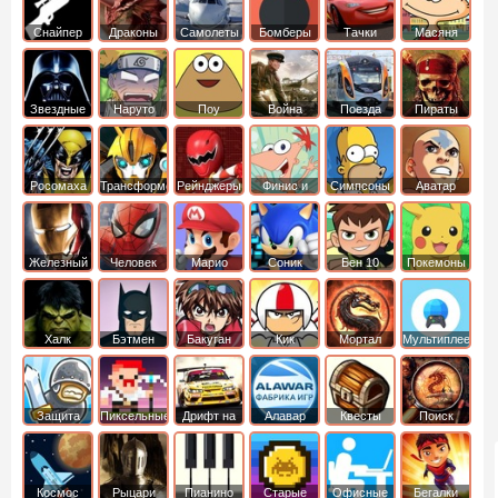
Снайпер
Драконы
Самолеты
Бомберы
Тачки
Масяня
Звездные
Наруто
Поу
Война
Поезда
Пираты
войны
Карибского
Моря
Росомаха
Трансформеры
Рейнджеры
Финис и
Симпсоны
Аватар
Самураи
Ферб
легенда об
Аанге
Железный
Человек
Марио
Соник
Бен 10
Покемоны
человек
Паук
Халк
Бэтмен
Бакуган
Кик
Мортал
Мультиплеер
Бутовский
комбат
Защита
Пиксельные
Дрифт на
Алавар
Квесты
Поиск
королевства
машинах
предметов
Космос
Рыцари
Пианино
Старые
Офисные
Бегалки