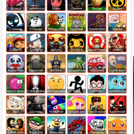
Игра в
Сиреноголовый
Момо
Гренни
Балди
Браво
Кальмара
Старс
Стикмен
3 Панды
Улитка Боб
Ударный
Зомботрон
Время
отряд котят
Приключений
Сабвей
Гравити
Айзек
Бенди и
Антистресс
Атака
Серф
Фолз
Чернильная
Титанов
машина
Андертейл
Баранчик
Мечи и
Крокодильчик
Машинка
Хэппи вилс
Шон
Сандали
Свомпи
Вилли
Фризл фраз
Слендермен
Интересные
Векс
Юные
Удивительный
титаны
мир
вперед
Гамбола
Мой
Шутеры
Червячки
Взорви это
Пиксельная
Картонная
шумный
война
башка
дом
Бомж хобо
Воришка
Миньоны
Роботы
Приколы
Счастливая