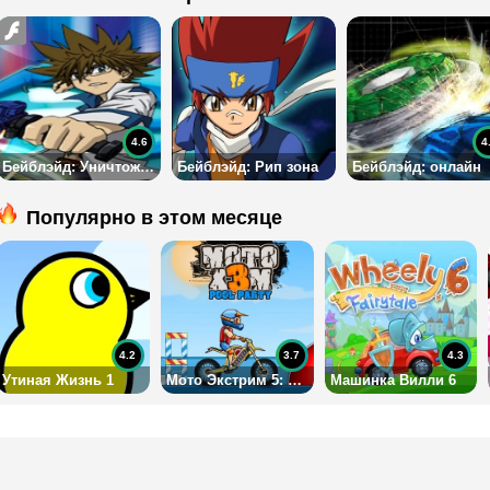
4.6
4
Бейблэйд: Уничтожение Зиро
Бейблэйд: Рип зона
Бейблэйд: онлайн
Популярно в этом месяце
4.2
3.7
4.3
Утиная Жизнь 1
Мото Экстрим 5: бассейн
Машинка Вилли 6