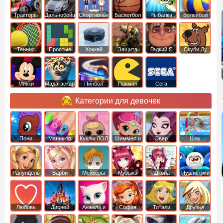
Тракторы
Дальнобойщики
Спортивные
Баскетбол
Рыбалка
Волейбол
Теннис
Простые
Хоккей
Защита
Гадкий Я
Скуби Ду
башни
Микки
Мадагаскар
Пинбол
Пакман
Сега
Маус
Категории для девочек
Пони
Маникюр
Куклы ЛОЛ
Шиммер и
Эвер
Шоу
креатор
Шайн
Афтер Хай
дельфинов
Рапунцель
Барби
Мейкеры
Музыка
Школа
Пушистики
Любовь
Дисней
Анжела и
София
Тотали
Друзья
том
Прекрасная
Спайс
ангелов