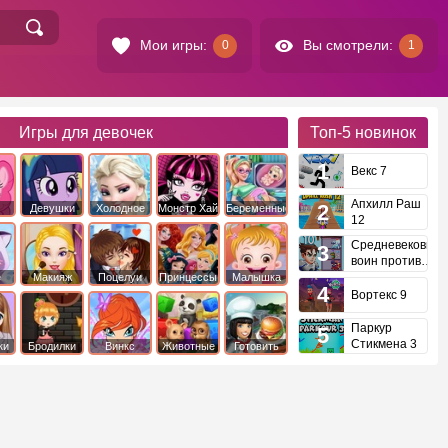
Мои игры:
Вы смотрели:
0
1
Игры для девочек
Топ-5
новинок
Векс 7
Апхилл Раш
Девушки
Холодное
Монстр Хай
Беременные
12
это
Эквестрии
Сердце
Средневековый
воин против
инопланетян
е
Макияж
Поцелуи
Принцессы
Малышка
Диснея
Хейзел
Вортекс 9
Паркур
Стикмена 3
ки
Бродилки
Винкс
Животные
Готовить
еду