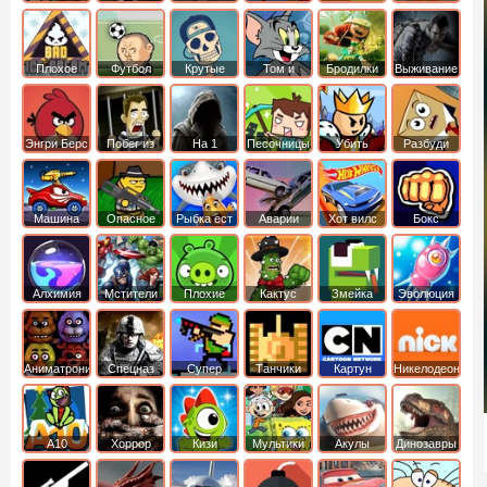
боб
динозавры
обезьянка
Плохое
Футбол
Крутые
Том и
Бродилки
Выживание
мороженое
головами
джерри
Приключения
Энгри Берс
Побег из
На 1
Песочницы
Убить
Разбуди
тюрьмы
короля
коробку
Машина
Опасное
Рыбка ест
Аварии
Хот вилс
Бокс
ест
оружие
рыбку
машин
машину
Алхимия
Мстители
Плохие
Кактус
Змейка
Эволюция
свинки
маккой
Аниматроники
Спецназ
Супер
Танчики
Картун
Никелодеон
бойцы
нетворк
А10
Хоррор
Кизи
Мультики
Акулы
Динозавры