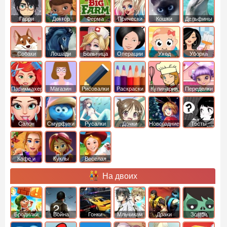
Гарри
Доктор
Ферма
Прически
Кошки
Дельфины
Поттер
Плюшева
Собаки
Лошади
Больница
Операции
Уход
Уборка
Парикмахер
Магазин
Рисовалки
Раскраски
Кулинария
Переделки
Салон
Смурфики
Русалки
Дочки
Новогодние
Тесты
Кафе и
Куклы
Веселая
рестораны
ферма
На двоих
Бродилки
Война
Гонки
Мльчикам
Драки
Зомби