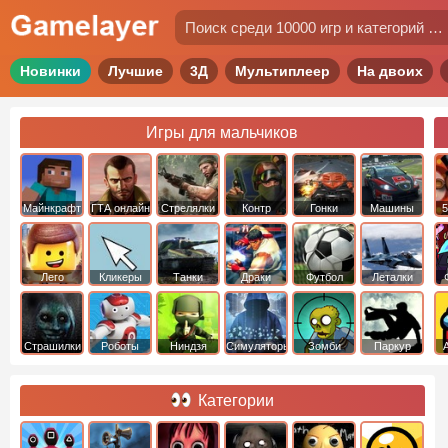
Новинки
Лучшие
3Д
Мультиплеер
На двоих
Игры для мальчиков
Майнкрафт
ГТА онлайн
Стрелялки
Контр
Гонки
Машины
5
Страйк
Лего
Кликеры
Танки
Драки
Футбол
Леталки
Страшилки
Роботы
Ниндзя
Симуляторы
Зомби
Паркур
Категории