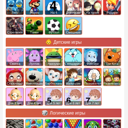
Лего
Марио
На 4
Девочкам
На троих
Рыцари
Стрелялки
Танки
Футбол
Смешные
Детские игры
Свинка
Лунтик
Умизуми
Смешарики
Фиксики
Три Кота
Пеппа
Сказочный
Мимимишки
Барбоскины
Малышам
Познавательные
Развивающие
патруль
Для 3 лет
Для 4 лет
Для 5 лет
Для 6 лет
Для 7 лет
Логические игры