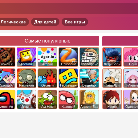
Логические
Для детей
Все игры
Самые популярные
 ночей с
Когама
Агарио
Слизарио
Троллфейс
Леди Баг и
Пони
фредди
квест
Супер Кот
Дружба 
чудо
Фрайдей
Растения
Огонь и
Геометрия
Бешеная
Папа Луи
Аним
Найт
против
Вода
Даш
бабка
Фанкин
Зомби
сбежала из
психушки
Амонг Ас
Игры Io
Ам Ням
Красный
Адам и Ева
Кухня
Одевал
шар
Сары