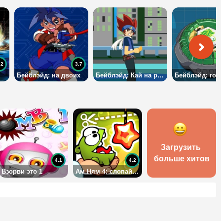
.2
3.7
Бейблэйд: на двоих
Бейблэйд: Кай на реке
Загрузить 
больше хитов
4.1
4.2
Взорви это 1
Ам Ням 4: слопай леденец