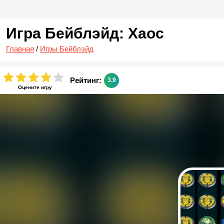
Игра Бейблэйд: Хаос
Главная
/
Игры Бейблэйд
Рейтинг:
3.9
Оцените игру