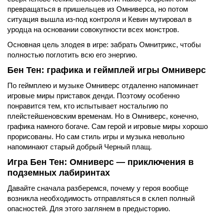
превращаться в пришельцев из Омниверса, но потом
ситуация вышла из-под контроля и Кевин мутировал в
уродца на основании совокупности всех монстров.
Основная цель злодея в игре: забрать Омнитрикс, чтобы
полностью поглотить всю его энергию.
Бен Тен: графика и геймплей игры Омниверс
По геймплею и музыке Омниверс отдаленно напоминает
игровые миры приставок денди. Поэтому особенно
понравится тем, кто испытывает ностальгию по
плейстейшеновским временам. Но в Омниверс, конечно,
графика намного богаче. Сам герой и игровые миры хорошо
прорисованы. Но сам стиль игры и музыка невольно
напоминают старый добрый Черный плащ.
Игра Бен Тен: Омниверс — приключения в
подземных лабиринтах
Давайте сначала разберемся, почему у героя вообще
возникла необходимость отправляться в склеп полный
опасностей. Для этого заглянем в предысторию.