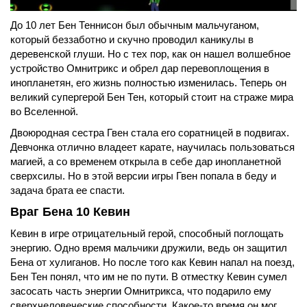
До 10 лет Бен Теннисон был обычным мальчуганом,
который беззаботно и скучно проводил каникулы в
деревенской глуши. Но с тех пор, как он нашел волшебное
устройство Омнитрикс и обрел дар перевоплощения в
инопланетян, его жизнь полностью изменилась. Теперь он
великий супергерой Бен Тен, который стоит на страже мира
во Вселенной.
Двоюродная сестра Гвен стала его соратницей в подвигах.
Девчонка отлично владеет карате, научилась пользоваться
магией, а со временем открыла в себе дар инопланетной
сверхсилы. Но в этой версии игры Гвен попала в беду и
задача брата ее спасти.
Враг Бена 10 Кевин
Кевин в игре отрицательный герой, способный поглощать
энергию. Одно время мальчики дружили, ведь он защитил
Бена от хулиганов. Но после того как Кевин напал на поезд,
Бен Тен понял, что им не по пути. В отместку Кевин сумел
засосать часть энергии Омнитрикса, что подарило ему
сверхчеловеческие способности. Какое-то время он мог