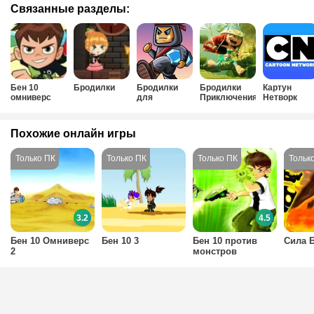
Связанные разделы:
Бен 10
Бродилки
Бродилки
Бродилки
Картун
омниверс
для
Приключения
Нетворк
мальчиков
Похожие онлайн игры
3.2
4.5
Бен 10 Омниверс
Бен 10 3
Бен 10 против
Сила Б
2
монстров