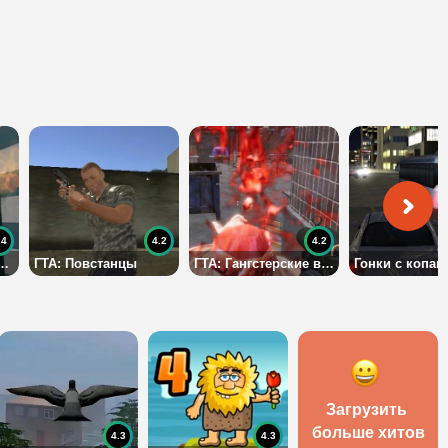
.4
4.2
4.2
ракон и угонщик
ГТА: Повстанцы
ГТА: Гангстерские войны
Гонки с копам
Загрузить 
больше хитов
4.3
4.3