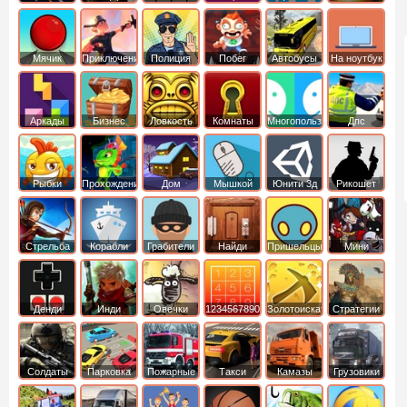
Мячик
Приключения
Полиция
Побег
Автобусы
На ноутбук
Аркады
Бизнес
Ловкость
Комнаты
Многопользовательские
Дпс
симуляторы
Рыбки
Прохождение
Дом
Мышкой
Юнити 3д
Рикошет
Cтрельба
Корабли
Грабители
Найди
Пришельцы
Мини
из лука
выход
Денди
Инди
Овечки
1234567890
Золотоискатель
Стратегии
идут домой
Солдаты
Парковка
Пожарные
Такси
Камазы
Грузовики
машин
машины