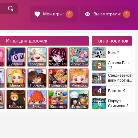
Мои игры:
Вы смотрели:
0
1
Игры для девочек
Топ-5
новинок
Векс 7
Апхилл Раш
Девушки
Холодное
Монстр Хай
Беременные
12
это
Эквестрии
Сердце
Средневековый
воин против
инопланетян
е
Макияж
Поцелуи
Принцессы
Малышка
Диснея
Хейзел
Вортекс 9
Паркур
Стикмена 3
ки
Бродилки
Винкс
Животные
Готовить
еду