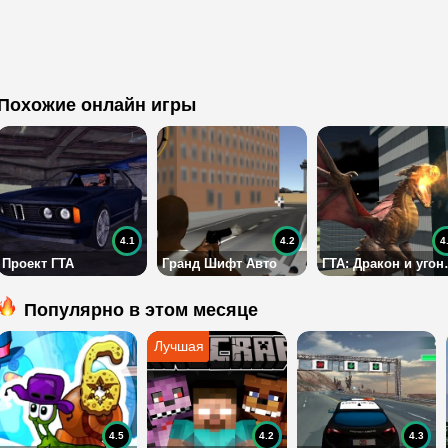
Похожие онлайн игры
4.1
4.2
4
Проект ГТА
Гранд Шифт Авто
ГТА: Д
Популярно в этом месяце
4.5
4.2
4.3