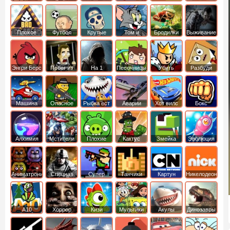
боб
динозавры
обезьянка
Плохое
Футбол
Крутые
Том и
Бродилки
Выживание
мороженое
головами
джерри
Приключения
Энгри Берс
Побег из
На 1
Песочницы
Убить
Разбуди
тюрьмы
короля
коробку
Машина
Опасное
Рыбка ест
Аварии
Хот вилс
Бокс
ест
оружие
рыбку
машин
машину
Алхимия
Мстители
Плохие
Кактус
Змейка
Эволюция
свинки
маккой
Аниматроники
Спецназ
Супер
Танчики
Картун
Никелодеон
бойцы
нетворк
А10
Хоррор
Кизи
Мультики
Акулы
Динозавры