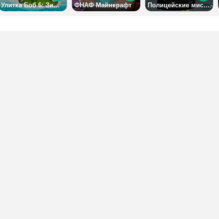
Улитка Боб 6: Зимняя история
ФНАФ Майнкрафт
Полицейские миссии на скоростном шоссе