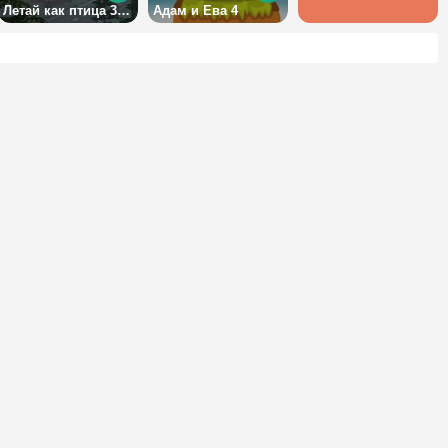
Летай как птица 3 в 3Д
Адам и Ева 4