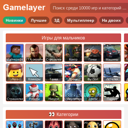
Новинки
Лучшие
3Д
Мультиплеер
На двоих
Игры для мальчиков
Майнкрафт
ГТА онлайн
Стрелялки
Контр
Гонки
Машины
5
Страйк
Лего
Кликеры
Танки
Драки
Футбол
Леталки
Страшилки
Роботы
Ниндзя
Симуляторы
Зомби
Паркур
Категории