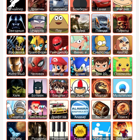
Снайпер
Драконы
Самолеты
Бомберы
Тачки
Масяня
Звездные
Наруто
Поу
Война
Поезда
Пираты
войны
Карибского
Моря
Росомаха
Трансформеры
Рейнджеры
Финис и
Симпсоны
Аватар
Самураи
Ферб
легенда об
Аанге
Железный
Человек
Марио
Соник
Бен 10
Покемоны
человек
Паук
Халк
Бэтмен
Бакуган
Кик
Мортал
Мультиплеер
Бутовский
комбат
Защита
Пиксельные
Дрифт на
Алавар
Квесты
Поиск
королевства
машинах
предметов
Космос
Рыцари
Пианино
Старые
Офисные
Бегалки