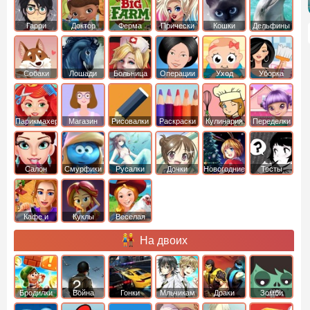
Гарри
Доктор
Ферма
Прически
Кошки
Дельфины
Поттер
Плюшева
Собаки
Лошади
Больница
Операции
Уход
Уборка
Парикмахер
Магазин
Рисовалки
Раскраски
Кулинария
Переделки
Салон
Смурфики
Русалки
Дочки
Новогодние
Тесты
Кафе и
Куклы
Веселая
рестораны
ферма
На двоих
Бродилки
Война
Гонки
Мльчикам
Драки
Зомби