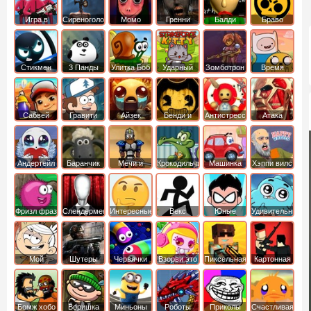
Игра в
Сиреноголовый
Момо
Гренни
Балди
Браво
Кальмара
Старс
Стикмен
3 Панды
Улитка Боб
Ударный
Зомботрон
Время
отряд котят
Приключений
Сабвей
Гравити
Айзек
Бенди и
Антистресс
Атака
Серф
Фолз
Чернильная
Титанов
машина
Андертейл
Баранчик
Мечи и
Крокодильчик
Машинка
Хэппи вилс
Шон
Сандали
Свомпи
Вилли
Фризл фраз
Слендермен
Интересные
Векс
Юные
Удивительный
титаны
мир
вперед
Гамбола
Мой
Шутеры
Червячки
Взорви это
Пиксельная
Картонная
шумный
война
башка
дом
Бомж хобо
Воришка
Миньоны
Роботы
Приколы
Счастливая