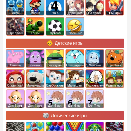
Лего
Марио
На 4
Девочкам
На троих
Рыцари
Стрелялки
Танки
Футбол
Смешные
Детские игры
Свинка
Лунтик
Умизуми
Смешарики
Фиксики
Три Кота
Пеппа
Сказочный
Мимимишки
Барбоскины
Малышам
Познавательные
Развивающие
патруль
Для 3 лет
Для 4 лет
Для 5 лет
Для 6 лет
Для 7 лет
Логические игры