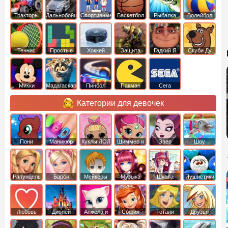
Тракторы
Дальнобойщики
Спортивные
Баскетбол
Рыбалка
Волейбол
Теннис
Простые
Хоккей
Защита
Гадкий Я
Скуби Ду
башни
Микки
Мадагаскар
Пинбол
Пакман
Сега
Маус
Категории для девочек
Пони
Маникюр
Куклы ЛОЛ
Шиммер и
Эвер
Шоу
креатор
Шайн
Афтер Хай
дельфинов
Рапунцель
Барби
Мейкеры
Музыка
Школа
Пушистики
Любовь
Дисней
Анжела и
София
Тотали
Друзья
том
Прекрасная
Спайс
ангелов