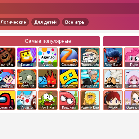
Логические
Для детей
Все игры
Самые популярные
 ночей с
Когама
Агарио
Слизарио
Троллфейс
Леди Баг и
Пони
фредди
квест
Супер Кот
Дружба 
чудо
Фрайдей
Растения
Огонь и
Геометрия
Бешеная
Папа Луи
Аним
Найт
против
Вода
Даш
бабка
Фанкин
Зомби
сбежала из
психушки
Амонг Ас
Игры Io
Ам Ням
Красный
Адам и Ева
Кухня
Одевал
шар
Сары