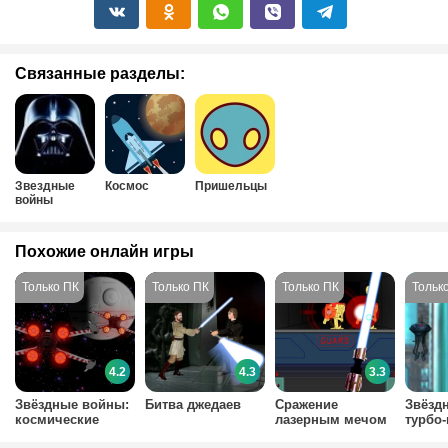
Связанные разделы:
Звездные
Космос
Пришельцы
войны
Похожие онлайн игры
4.2
4.3
3.3
Звёздные войны:
Битва джедаев
Сражение
Звёзд
космические
лазерным мечом
турбо
сражения
из Звёздных войн