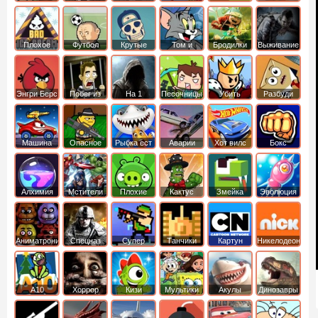
боб
динозавры
обезьянка
Плохое
Футбол
Крутые
Том и
Бродилки
Выживание
мороженое
головами
джерри
Приключения
Энгри Берс
Побег из
На 1
Песочницы
Убить
Разбуди
тюрьмы
короля
коробку
Машина
Опасное
Рыбка ест
Аварии
Хот вилс
Бокс
ест
оружие
рыбку
машин
машину
Алхимия
Мстители
Плохие
Кактус
Змейка
Эволюция
свинки
маккой
Аниматроники
Спецназ
Супер
Танчики
Картун
Никелодеон
бойцы
нетворк
А10
Хоррор
Кизи
Мультики
Акулы
Динозавры