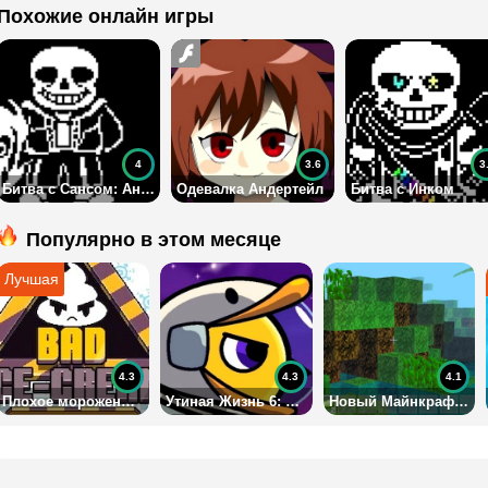
Похожие онлайн игры
4
3.6
3
Битва с Сансом: Андертейл
Одевалка Андертейл
Битва с Инком
Популярно в этом месяце
4.3
4.3
4.1
Плохое мороженое 2 на двоих
Утиная Жизнь 6: Космос
Новый Майнкрафт 3Д