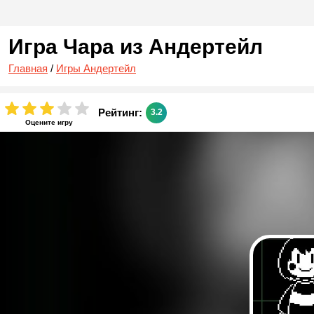
Игра Чара из Андертейл
Главная
/
Игры Андертейл
Рейтинг:
3.2
Оцените игру