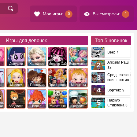
Мои игры:
Вы смотрели:
0
1
Игры для девочек
Топ-5
новинок
Векс 7
Апхилл Раш
Девушки
Холодное
Монстр Хай
Беременные
12
это
Эквестрии
Сердце
Средневековый
воин против
инопланетян
е
Макияж
Поцелуи
Принцессы
Малышка
Диснея
Хейзел
Вортекс 9
Паркур
Стикмена 3
ки
Бродилки
Винкс
Животные
Готовить
еду