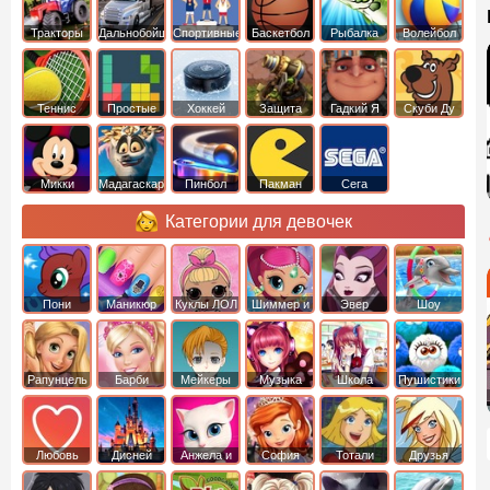
Тракторы
Дальнобойщики
Спортивные
Баскетбол
Рыбалка
Волейбол
Теннис
Простые
Хоккей
Защита
Гадкий Я
Скуби Ду
башни
Микки
Мадагаскар
Пинбол
Пакман
Сега
Маус
Категории для девочек
Пони
Маникюр
Куклы ЛОЛ
Шиммер и
Эвер
Шоу
креатор
Шайн
Афтер Хай
дельфинов
Рапунцель
Барби
Мейкеры
Музыка
Школа
Пушистики
Любовь
Дисней
Анжела и
София
Тотали
Друзья
том
Прекрасная
Спайс
ангелов