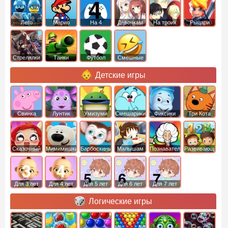
Лего
Марио
На 4
Девочкам
На троих
Рыцари
Стрелялки
Танки
Футбол
Смешные
Детские игры
Свинка
Лунтик
Умизуми
Смешарики
Фиксики
Три Кота
Пеппа
Сказочный
Мимимишки
Барбоскины
Малышам
Познавательные
Развивающие
патруль
Для 3 лет
Для 4 лет
Для 5 лет
Для 6 лет
Для 7 лет
Логические игры