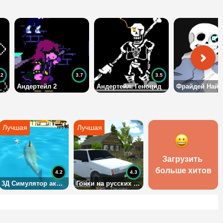
.2
3.7
3.5
Андертейл 2
Андертейл: Геноцид
Загрузить 
больше хитов
4.2
4.3
3Д Симулятор акулы
Гонки на русских машинах