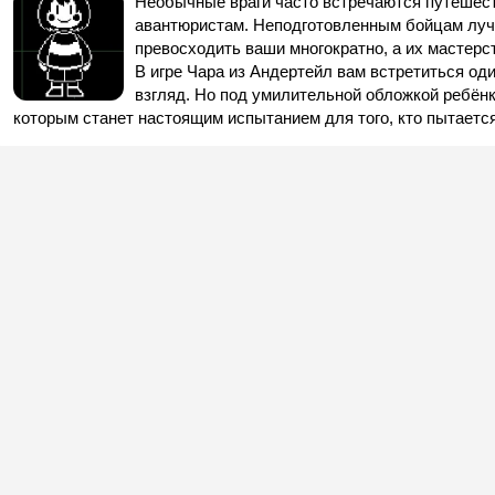
Необычные враги часто встречаются путеше
авантюристам. Неподготовленным бойцам лучш
превосходить ваши многократно, а их мастерс
В игре Чара из Андертейл вам встретиться оди
взгляд. Но под умилительной обложкой ребён
которым станет настоящим испытанием для того, кто пытаетс