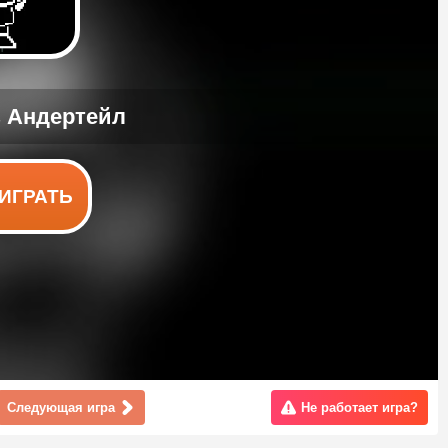
ИГРАТЬ
Следующая игра
Не работает игра?