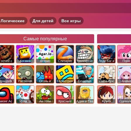
Логические
Для детей
Все игры
Самые популярные
 ночей с
Когама
Агарио
Слизарио
Троллфейс
Леди Баг и
Пони
фредди
квест
Супер Кот
Дружба 
чудо
Фрайдей
Растения
Огонь и
Геометрия
Бешеная
Папа Луи
Аним
Найт
против
Вода
Даш
бабка
Фанкин
Зомби
сбежала из
психушки
Амонг Ас
Игры Io
Ам Ням
Красный
Адам и Ева
Кухня
Одевал
шар
Сары