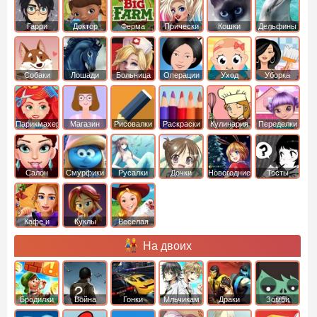
Гарри
Доктор
Ферма
Прически
Кошки
Дельфины
Поттер
Плюшева
Собаки
Лошади
Больница
Операции
Уход
Уборка
Парикмахер
Магазин
Рисовалки
Раскраски
Кулинария
Переделки
Салон
Смурфики
Русалки
Дочки
Новогодние
Тесты
Кафе и
Куклы
Веселая
рестораны
ферма
На двоих
Бродилки
Война
Гонки
Мльчикам
Драки
Зомби