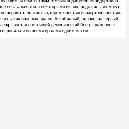
ствующим по необъятным тёмным подземельям андертейла
е не сталкиваться некоторыми из них: ведь силы их могут
тво поражать ловкостью, виртуозностью и смертоносностью.
н из таких опасных врагов, безобидный, однако, на первый
ка скрывается настоящий демонический боец, сражение с
я справиться со всеми врагами одним махом.