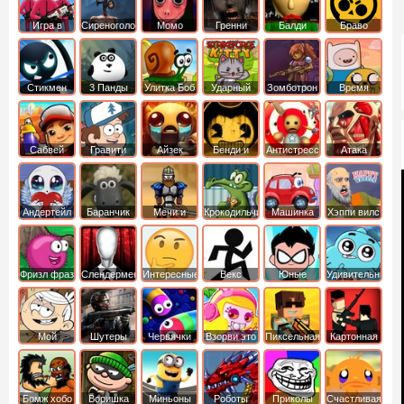
Игра в
Сиреноголовый
Момо
Гренни
Балди
Браво
Кальмара
Старс
Стикмен
3 Панды
Улитка Боб
Ударный
Зомботрон
Время
отряд котят
Приключений
Сабвей
Гравити
Айзек
Бенди и
Антистресс
Атака
Серф
Фолз
Чернильная
Титанов
машина
Андертейл
Баранчик
Мечи и
Крокодильчик
Машинка
Хэппи вилс
Шон
Сандали
Свомпи
Вилли
Фризл фраз
Слендермен
Интересные
Векс
Юные
Удивительный
титаны
мир
вперед
Гамбола
Мой
Шутеры
Червячки
Взорви это
Пиксельная
Картонная
шумный
война
башка
дом
Бомж хобо
Воришка
Миньоны
Роботы
Приколы
Счастливая