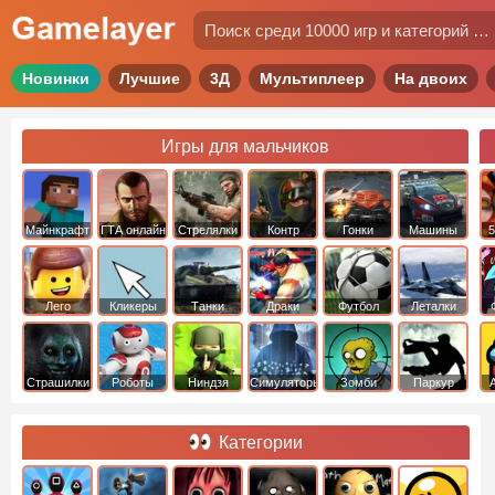
Новинки
Лучшие
3Д
Мультиплеер
На двоих
Игры для мальчиков
Майнкрафт
ГТА онлайн
Стрелялки
Контр
Гонки
Машины
5
Страйк
Лего
Кликеры
Танки
Драки
Футбол
Леталки
Страшилки
Роботы
Ниндзя
Симуляторы
Зомби
Паркур
Категории