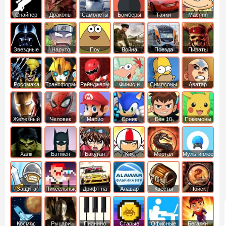
Снайпер
Драконы
Самолеты
Бомберы
Тачки
Масяня
Звездные
Наруто
Поу
Война
Поезда
Пираты
войны
Карибского
Моря
Росомаха
Трансформеры
Рейнджеры
Финис и
Симпсоны
Аватар
Самураи
Ферб
легенда об
Аанге
Железный
Человек
Марио
Соник
Бен 10
Покемоны
человек
Паук
Халк
Бэтмен
Бакуган
Кик
Мортал
Мультиплеер
Бутовский
комбат
Защита
Пиксельные
Дрифт на
Алавар
Квесты
Поиск
королевства
машинах
предметов
Космос
Рыцари
Пианино
Старые
Офисные
Бегалки