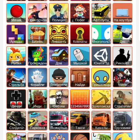
Мячик
Приключения
Полиция
Побег
Автобусы
На ноутбук
Аркады
Бизнес
Ловкость
Комнаты
Многопользовательские
Дпс
симуляторы
Рыбки
Прохождение
Дом
Мышкой
Юнити 3д
Рикошет
Cтрельба
Корабли
Грабители
Найди
Пришельцы
Мини
из лука
выход
Денди
Инди
Овечки
1234567890
Золотоискатель
Стратегии
идут домой
Солдаты
Парковка
Пожарные
Такси
Камазы
Грузовики
машин
машины