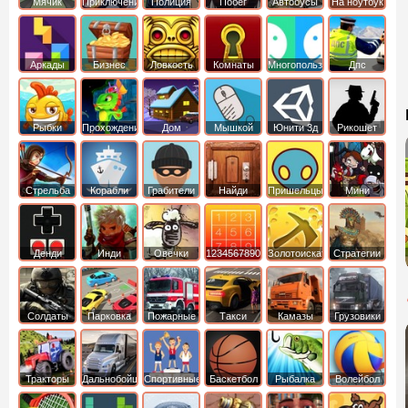
Мячик
Приключения
Полиция
Побег
Автобусы
На ноутбук
Аркады
Бизнес
Ловкость
Комнаты
Многопользовательские
Дпс
симуляторы
Рыбки
Прохождение
Дом
Мышкой
Юнити 3д
Рикошет
Cтрельба
Корабли
Грабители
Найди
Пришельцы
Мини
из лука
выход
Денди
Инди
Овечки
1234567890
Золотоискатель
Стратегии
идут домой
Солдаты
Парковка
Пожарные
Такси
Камазы
Грузовики
машин
машины
Тракторы
Дальнобойщики
Спортивные
Баскетбол
Рыбалка
Волейбол