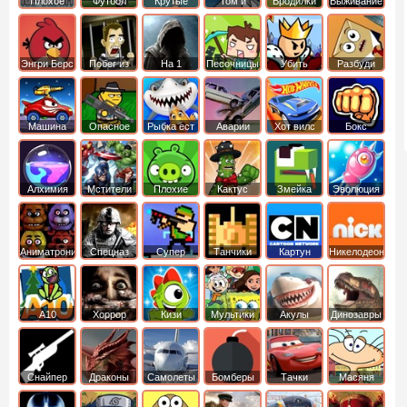
Плохое
Футбол
Крутые
Том и
Бродилки
Выживание
мороженое
головами
джерри
Приключения
Энгри Берс
Побег из
На 1
Песочницы
Убить
Разбуди
тюрьмы
короля
коробку
Машина
Опасное
Рыбка ест
Аварии
Хот вилс
Бокс
ест
оружие
рыбку
машин
машину
Алхимия
Мстители
Плохие
Кактус
Змейка
Эволюция
свинки
маккой
Аниматроники
Спецназ
Супер
Танчики
Картун
Никелодеон
бойцы
нетворк
А10
Хоррор
Кизи
Мультики
Акулы
Динозавры
Снайпер
Драконы
Самолеты
Бомберы
Тачки
Масяня