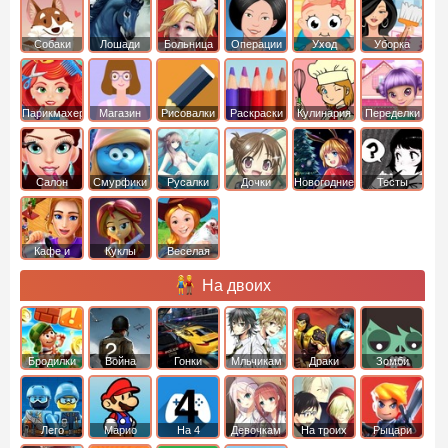
Собаки
Лошади
Больница
Операции
Уход
Уборка
Парикмахер
Магазин
Рисовалки
Раскраски
Кулинария
Переделки
Салон
Смурфики
Русалки
Дочки
Новогодние
Тесты
Кафе и
Куклы
Веселая
рестораны
ферма
На двоих
Бродилки
Война
Гонки
Мльчикам
Драки
Зомби
Лего
Марио
На 4
Девочкам
На троих
Рыцари