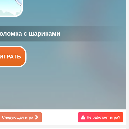
ИГРАТЬ
Следующая игра
Не работает игра?