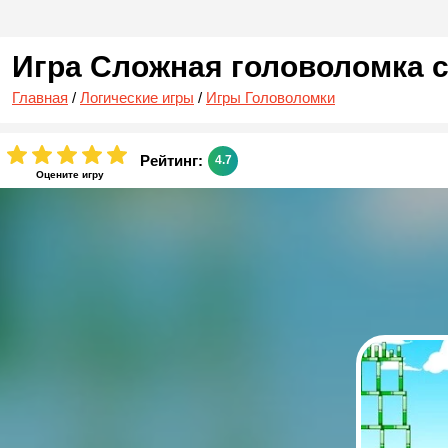
Игра Cложная головоломка 
Главная
/
Логические игры
/
Игры Головоломки
Рейтинг:
4.7
Оцените игру