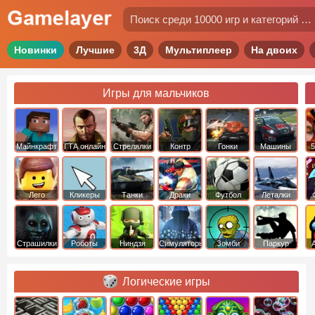
Новинки
Лучшие
3Д
Мультиплеер
На двоих
Игры для мальчиков
Майнкрафт
ГТА онлайн
Стрелялки
Контр
Гонки
Машины
5
Страйк
Лего
Кликеры
Танки
Драки
Футбол
Леталки
Страшилки
Роботы
Ниндзя
Симуляторы
Зомби
Паркур
Логические игры