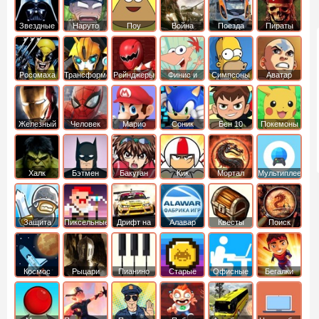
Звездные
Наруто
Поу
Война
Поезда
Пираты
войны
Карибского
Моря
Росомаха
Трансформеры
Рейнджеры
Финис и
Симпсоны
Аватар
Самураи
Ферб
легенда об
Аанге
Железный
Человек
Марио
Соник
Бен 10
Покемоны
человек
Паук
Халк
Бэтмен
Бакуган
Кик
Мортал
Мультиплеер
Бутовский
комбат
Защита
Пиксельные
Дрифт на
Алавар
Квесты
Поиск
королевства
машинах
предметов
Космос
Рыцари
Пианино
Старые
Офисные
Бегалки