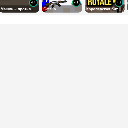
4.4
4.2
4.1
Машины против полиции
Gats io
Королевская битва 2 Ио