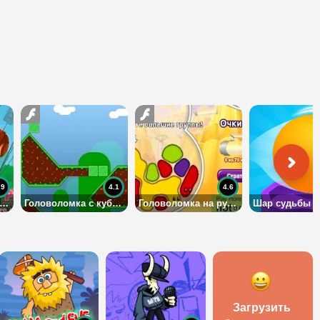
.9
4.1
4.6
ловоломка квест: свадебный провал
Головоломка с кубиками
Головоломка на русском языке
Шар судьбы
Загрузить 