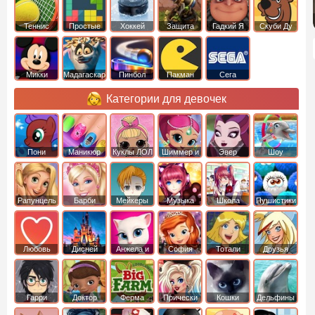
Теннис
Простые
Хоккей
Защита
Гадкий Я
Скуби Ду
башни
Микки
Мадагаскар
Пинбол
Пакман
Сега
Маус
Категории для девочек
Пони
Маникюр
Куклы ЛОЛ
Шиммер и
Эвер
Шоу
креатор
Шайн
Афтер Хай
дельфинов
Рапунцель
Барби
Мейкеры
Музыка
Школа
Пушистики
Любовь
Дисней
Анжела и
София
Тотали
Друзья
том
Прекрасная
Спайс
ангелов
Гарри
Доктор
Ферма
Прически
Кошки
Дельфины
Поттер
Плюшева