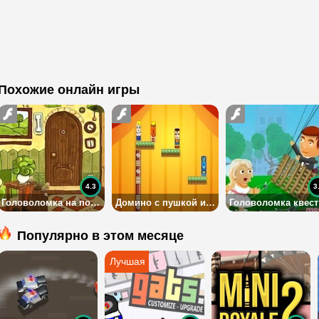
Похожие онлайн игры
4.3
3
Головоломка на поиск предметов
Домино с пушкой и фишками
Го
Популярно в этом месяце