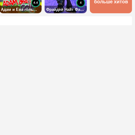
больше хитов
4.4
4
Адам и Ева гольфисты
Фрайдей Найт Фанкин: Таби (Экс-Бойфренд)