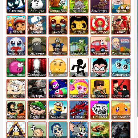
Стикмен
3 Панды
Улитка Боб
Ударный
Зомботрон
Время
отряд котят
Приключений
Сабвей
Гравити
Айзек
Бенди и
Антистресс
Атака
Серф
Фолз
Чернильная
Титанов
машина
Андертейл
Баранчик
Мечи и
Крокодильчик
Машинка
Хэппи вилс
Шон
Сандали
Свомпи
Вилли
Фризл фраз
Слендермен
Интересные
Векс
Юные
Удивительный
титаны
мир
вперед
Гамбола
Мой
Шутеры
Червячки
Взорви это
Пиксельная
Картонная
шумный
война
башка
дом
Бомж хобо
Воришка
Миньоны
Роботы
Приколы
Счастливая
боб
динозавры
обезьянка