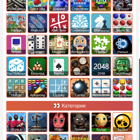
Лабиринты
Три в ряд
Шарики
Стрелялки
Зума
Пузыри
Шариками
Найди
Морской
Крестики
Головоломки
Шахматы
Линии 98
отличия
бой
нолики
Тетрис
Домино
Маджонг
Интеллектуальные
Пазлы
Умные
Настольные
Бильярд
Карты
Шашки
2048
Cокровища
Монтесумы
Найди
Арканоид
Судоку
Сапер
Математика
Казуальные
слова
Категории
Игра в
Сиреноголовый
Момо
Гренни
Балди
Браво
Кальмара
Старс