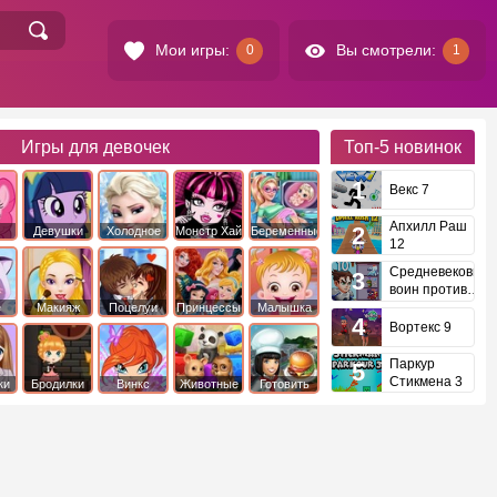
Мои игры:
Вы смотрели:
0
1
Игры для девочек
Топ-5
новинок
Векс 7
Апхилл Раш
Девушки
Холодное
Монстр Хай
Беременные
12
это
Эквестрии
Сердце
Средневековый
воин против
инопланетян
е
Макияж
Поцелуи
Принцессы
Малышка
Диснея
Хейзел
Вортекс 9
Паркур
Стикмена 3
ки
Бродилки
Винкс
Животные
Готовить
еду