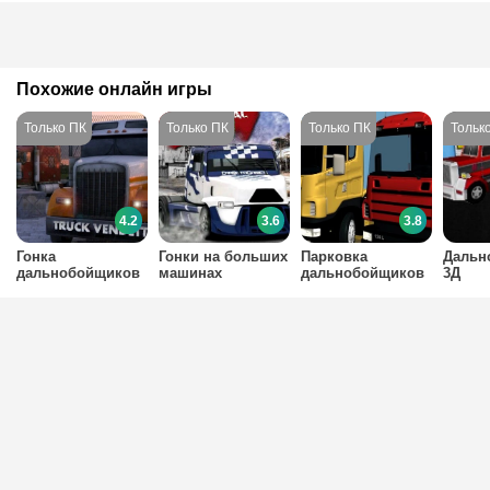
Похожие онлайн игры
4.2
3.6
3.8
Гонка
Гонки на больших
Парковка
Дальн
дальнобойщиков
машинах
дальнобойщиков
3Д