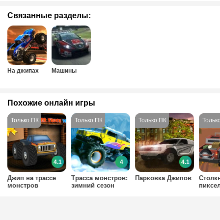
Связанные разделы:
На джипах
Машины
Похожие онлайн игры
4.1
4
4.1
Джип на трассе
Трасса монстров:
Парковка Джипов
Столк
монстров
зимний сезон
пиксе
маши