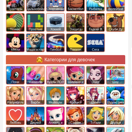
Тракторы
Дальнобойщики
Спортивные
Баскетбол
Рыбалка
Волейбол
Теннис
Простые
Хоккей
Защита
Гадкий Я
Скуби Ду
башни
Микки
Мадагаскар
Пинбол
Пакман
Сега
Маус
Категории для девочек
Пони
Маникюр
Куклы ЛОЛ
Шиммер и
Эвер
Шоу
креатор
Шайн
Афтер Хай
дельфинов
Рапунцель
Барби
Мейкеры
Музыка
Школа
Пушистики
Любовь
Дисней
Анжела и
София
Тотали
Друзья
том
Прекрасная
Спайс
ангелов