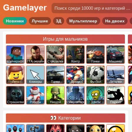
Новинки
Лучшие
3Д
Мультиплеер
На двоих
Игры для мальчиков
Майнкрафт
ГТА онлайн
Стрелялки
Контр
Гонки
Машины
5
Страйк
Лего
Кликеры
Танки
Драки
Футбол
Леталки
Страшилки
Роботы
Ниндзя
Симуляторы
Зомби
Паркур
Категории