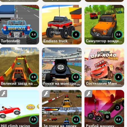
3.4
4
3.6
Turbostatic
Endless truck
Симулятор вождения внедорожника
3.8
4.3
4
Великий заезд на внедорожниках
Гонки на монстро-джипах 4х4
Состязание Маккуина
3.9
4.1
4.4
Hill climb racing
3д гонки на двоих
Разбей машину