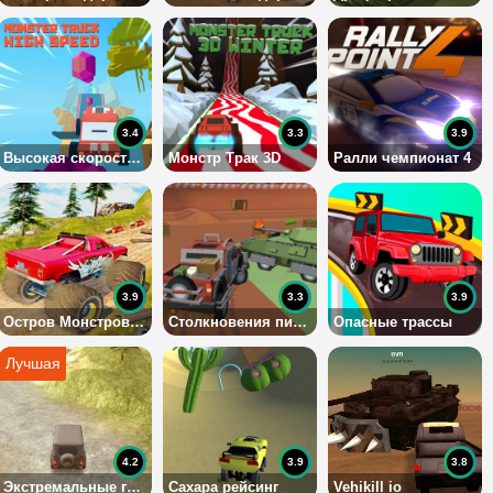
3.4
3.3
3.9
Высокая скорость Грузовика-Монстра
Монстр Трак 3D
Ралли чемпионат 4
3.9
3.3
3.9
Остров Монстров Бездорожья
Столкновения пиксельных машин
Опасные трассы
4.2
3.9
3.8
Экстремальные гонки на УАЗике
Сахара рейсинг
Vehikill io