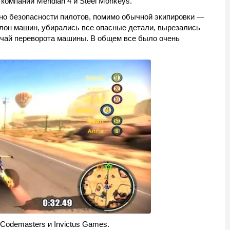
компаний Meridian 4 и Steel Monkeys.
ено безопасности пилотов, помимо обычной экипировки —
лон машин, убирались все опасные детали, вырезались
учай переворота машины. В общем все было очень
 Codemasters и Invictus Games.