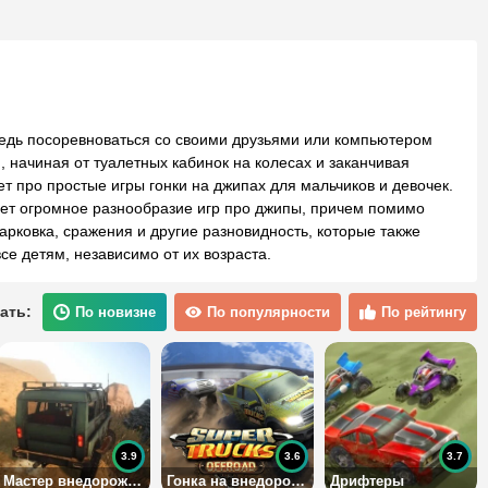
ведь посоревноваться со своими друзьями или компьютером
начиная от туалетных кабинок на колесах и заканчивая
т про простые игры гонки на джипах для мальчиков и девочек.
ует огромное разнообразие игр про джипы, причем помимо
арковка, сражения и другие разновидность, которые также
е детям, независимо от их возраста.
ать:
По новизне
По популярности
По рейтингу
3.9
3.6
3.7
Мастер внедорожья
Гонка на внедорожниках
Дрифтеры