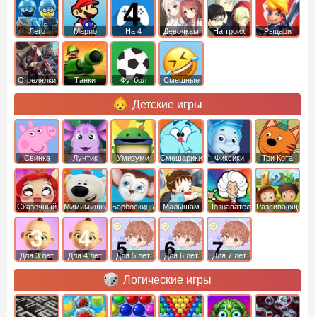
Лего
Марио
На 4
Девочкам
На троих
Рыцари
Стрелялки
Танки
Футбол
Смешные
Детские игры
Свинка
Лунтик
Умизуми
Смешарики
Фиксики
Три Кота
Пеппа
Сказочный
Мимимишки
Барбоскины
Малышам
Познавательные
Развивающие
патруль
Для 3 лет
Для 4 лет
Для 5 лет
Для 6 лет
Для 7 лет
Логические игры