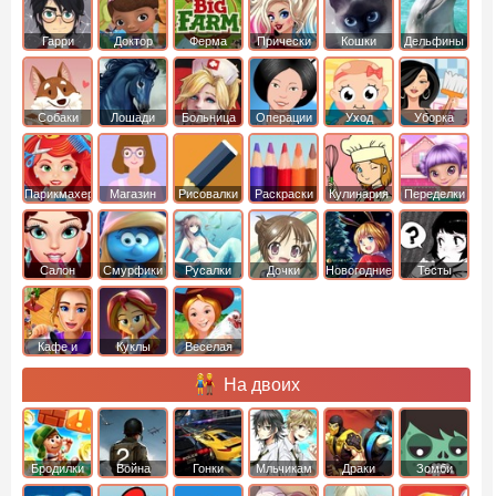
Гарри
Доктор
Ферма
Прически
Кошки
Дельфины
Поттер
Плюшева
Собаки
Лошади
Больница
Операции
Уход
Уборка
Парикмахер
Магазин
Рисовалки
Раскраски
Кулинария
Переделки
Салон
Смурфики
Русалки
Дочки
Новогодние
Тесты
Кафе и
Куклы
Веселая
рестораны
ферма
На двоих
Бродилки
Война
Гонки
Мльчикам
Драки
Зомби