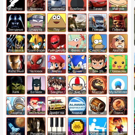
Снайпер
Драконы
Самолеты
Бомберы
Тачки
Масяня
Звездные
Наруто
Поу
Война
Поезда
Пираты
войны
Карибского
Моря
Росомаха
Трансформеры
Рейнджеры
Финис и
Симпсоны
Аватар
Самураи
Ферб
легенда об
Аанге
Железный
Человек
Марио
Соник
Бен 10
Покемоны
человек
Паук
Халк
Бэтмен
Бакуган
Кик
Мортал
Мультиплеер
Бутовский
комбат
Защита
Пиксельные
Дрифт на
Алавар
Квесты
Поиск
королевства
машинах
предметов
Космос
Рыцари
Пианино
Старые
Офисные
Бегалки