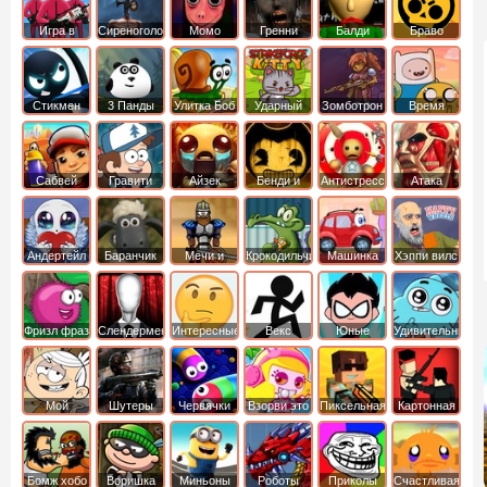
Игра в
Сиреноголовый
Момо
Гренни
Балди
Браво
Кальмара
Старс
Стикмен
3 Панды
Улитка Боб
Ударный
Зомботрон
Время
отряд котят
Приключений
Сабвей
Гравити
Айзек
Бенди и
Антистресс
Атака
Серф
Фолз
Чернильная
Титанов
машина
Андертейл
Баранчик
Мечи и
Крокодильчик
Машинка
Хэппи вилс
Шон
Сандали
Свомпи
Вилли
Фризл фраз
Слендермен
Интересные
Векс
Юные
Удивительный
титаны
мир
вперед
Гамбола
Мой
Шутеры
Червячки
Взорви это
Пиксельная
Картонная
шумный
война
башка
дом
Бомж хобо
Воришка
Миньоны
Роботы
Приколы
Счастливая