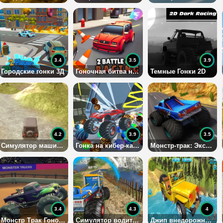
3.4
3.5
3.9
Городские гонки 3Д
Гоночная битва на двоих
Темные Гонки 2D
4.2
3.9
3.5
Симулятор машины 3д
Гонка на кибер-карах
Монстр-трак: Экстремальные Гонки
3.4
4.3
4
Монстр Трак Гоночная Арена
Симулятор водителя бигфута
Джип внедорожник 2019