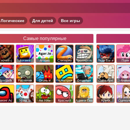
Логические
Для детей
Все игры
Самые популярные
 ночей с
Когама
Агарио
Слизарио
Троллфейс
Леди Баг и
Пони
фредди
квест
Супер Кот
Дружба 
чудо
Фрайдей
Растения
Огонь и
Геометрия
Бешеная
Папа Луи
Аним
Найт
против
Вода
Даш
бабка
Фанкин
Зомби
сбежала из
психушки
Амонг Ас
Игры Io
Ам Ням
Красный
Адам и Ева
Кухня
Одевал
шар
Сары