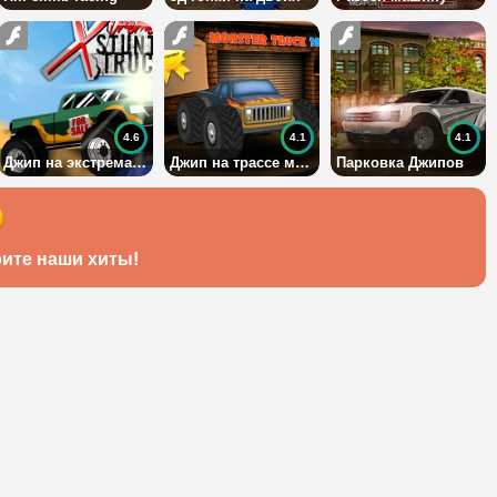
4.6
4.1
4.1
Джип на экстремальной трассе
Джип на трассе монстров
Парковка Джипов
ите наши хиты!