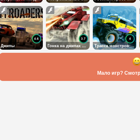
4.6
3.7
4
Джипы
Гонка на джипах с оружием
Трасса монстров: зимний сезон
Мало игр? Смотр