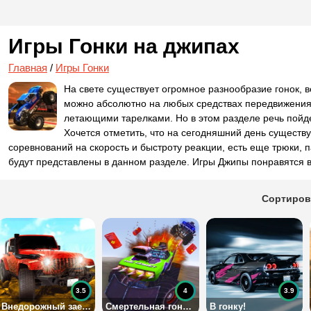
Игры Гонки на джипах
Главная
/
Игры Гонки
На свете существует огромное разнообразие гонок, 
можно абсолютно на любых средствах передвижения, 
летающими тарелками. Но в этом разделе речь пойде
Хочется отметить, что на сегодняшний день существ
соревнований на скорость и быстроту реакции, есть еще трюки, п
будут представлены в данном разделе. Игры Джипы понравятся вс
Сортиров
3.5
4
3.9
Внедорожный заезд
Смертельная гоночная арена
В гонку!