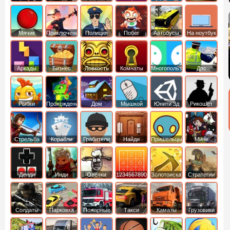
Мячик
Приключения
Полиция
Побег
Автобусы
На ноутбук
Аркады
Бизнес
Ловкость
Комнаты
Многопользовательские
Дпс
симуляторы
Рыбки
Прохождение
Дом
Мышкой
Юнити 3д
Рикошет
Cтрельба
Корабли
Грабители
Найди
Пришельцы
Мини
из лука
выход
Денди
Инди
Овечки
1234567890
Золотоискатель
Стратегии
идут домой
Солдаты
Парковка
Пожарные
Такси
Камазы
Грузовики
машин
машины