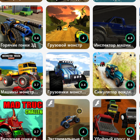
3.4
4
4.4
Горячие гонки 3Д
Грузовой монстр
Инспектор машин
3.7
3.4
3.5
Машины монстры 2020
Грузовики монстры: фристайл 2020
Симулятор вождения джипа в горах
3.7
4
3.9
Безумная гонка джипов
Экстремальные безумства на монстр-траке
Убойный кросс машин-монстров