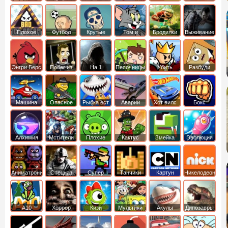
боб
динозавры
обезьянка
Плохое
Футбол
Крутые
Том и
Бродилки
Выживание
мороженое
головами
джерри
Приключения
Энгри Берс
Побег из
На 1
Песочницы
Убить
Разбуди
тюрьмы
короля
коробку
Машина
Опасное
Рыбка ест
Аварии
Хот вилс
Бокс
ест
оружие
рыбку
машин
машину
Алхимия
Мстители
Плохие
Кактус
Змейка
Эволюция
свинки
маккой
Аниматроники
Спецназ
Супер
Танчики
Картун
Никелодеон
бойцы
нетворк
А10
Хоррор
Кизи
Мультики
Акулы
Динозавры