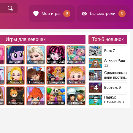
Мои игры:
Вы смотрели:
0
0
Игры для девочек
Топ-5
новинок
Векс 7
Апхилл Раш
Девушки
Холодное
Монстр Хай
Беременные
12
это
Эквестрии
Сердце
Средневековый
воин против
инопланетян
е
Макияж
Поцелуи
Принцессы
Малышка
Диснея
Хейзел
Вортекс 9
Паркур
Стикмена 3
ки
Бродилки
Винкс
Животные
Готовить
еду