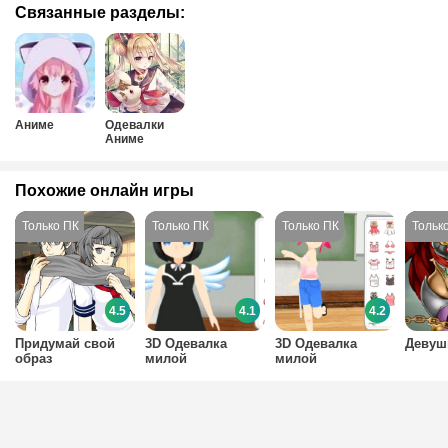
Связанные разделы:
Аниме
Одевалки
Аниме
Похожие онлайн игры
4.5
4.1
4.2
Придумай свой
3D Одевалка
3D Одевалка
Девуш
образ
милой
милой
школьницы 2
школьницы