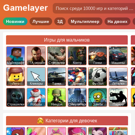
Новинки
Лучшие
3Д
Мультиплеер
На двоих
Игры для мальчиков
Майнкрафт
ГТА онлайн
Стрелялки
Контр
Гонки
Машины
5
Страйк
Лего
Кликеры
Танки
Драки
Футбол
Леталки
Страшилки
Роботы
Ниндзя
Симуляторы
Зомби
Паркур
Категории для девочек