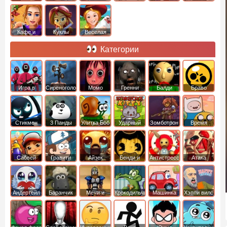
Кафе и
Куклы
Веселая
рестораны
ферма
Категории
Игра в
Сиреноголовый
Момо
Гренни
Балди
Браво
Кальмара
Старс
Стикмен
3 Панды
Улитка Боб
Ударный
Зомботрон
Время
отряд котят
Приключений
Сабвей
Гравити
Айзек
Бенди и
Антистресс
Атака
Серф
Фолз
Чернильная
Титанов
машина
Андертейл
Баранчик
Мечи и
Крокодильчик
Машинка
Хэппи вилс
Шон
Сандали
Свомпи
Вилли