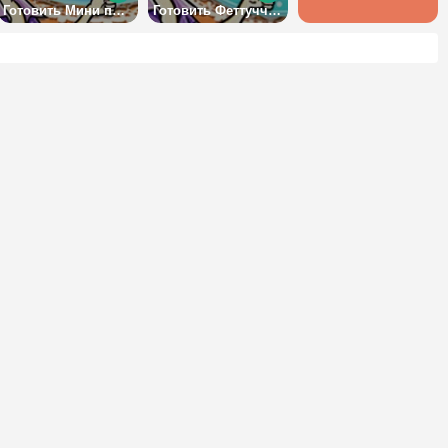
Готовить Мини поп-тартс: Кухня Сары
Готовить Феттуччини с курицей: Кухня Сары