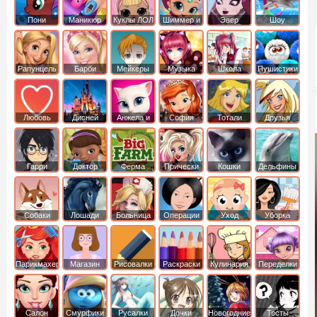
Пони
Маникюр
Куклы ЛОЛ
Шиммер и
Эвер
Шоу
креатор
Шайн
Афтер Хай
дельфинов
Рапунцель
Барби
Мейкеры
Музыка
Школа
Пушистики
Любовь
Дисней
Анжела и
София
Тотали
Друзья
том
Прекрасная
Спайс
ангелов
Гарри
Доктор
Ферма
Прически
Кошки
Дельфины
Поттер
Плюшева
Собаки
Лошади
Больница
Операции
Уход
Уборка
Парикмахер
Магазин
Рисовалки
Раскраски
Кулинария
Переделки
Салон
Смурфики
Русалки
Дочки
Новогодние
Тесты