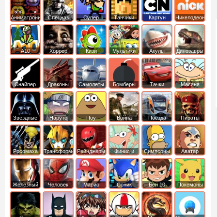
Аниматроники
Спецназ
Супер
Танчики
Картун
Никелодеон
бойцы
нетворк
А10
Хоррор
Кизи
Мультики
Акулы
Динозавры
Снайпер
Драконы
Самолеты
Бомберы
Тачки
Масяня
Звездные
Наруто
Поу
Война
Поезда
Пираты
войны
Карибского
Моря
Росомаха
Трансформеры
Рейнджеры
Финис и
Симпсоны
Аватар
Самураи
Ферб
легенда об
Аанге
Железный
Человек
Марио
Соник
Бен 10
Покемоны
человек
Паук