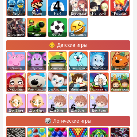
Лего
Марио
На 4
Девочкам
На троих
Рыцари
Стрелялки
Танки
Футбол
Смешные
Детские игры
Свинка
Лунтик
Умизуми
Смешарики
Фиксики
Три Кота
Пеппа
Сказочный
Мимимишки
Барбоскины
Малышам
Познавательные
Развивающие
патруль
Для 3 лет
Для 4 лет
Для 5 лет
Для 6 лет
Для 7 лет
Логические игры