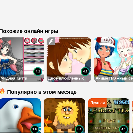
Похожие онлайн игры
4.2
4.1
4
Модная Китти
Двое влюбленных
А
Популярно в этом месяце
3.8
4.4
4.1