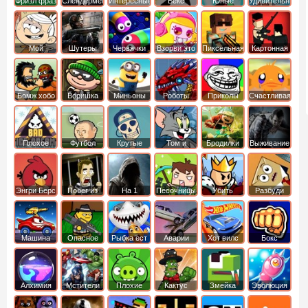
Фризл фраз
Слендермен
Интересные
Векс
Юные
Удивительный
титаны
мир
вперед
Гамбола
Мой
Шутеры
Червячки
Взорви это
Пиксельная
Картонная
шумный
война
башка
дом
Бомж хобо
Воришка
Миньоны
Роботы
Приколы
Счастливая
боб
динозавры
обезьянка
Плохое
Футбол
Крутые
Том и
Бродилки
Выживание
мороженое
головами
джерри
Приключения
Энгри Берс
Побег из
На 1
Песочницы
Убить
Разбуди
тюрьмы
короля
коробку
Машина
Опасное
Рыбка ест
Аварии
Хот вилс
Бокс
ест
оружие
рыбку
машин
машину
Алхимия
Мстители
Плохие
Кактус
Змейка
Эволюция
свинки
маккой