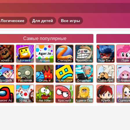
Логические
Для детей
Все игры
Самые популярные
 ночей с
Когама
Агарио
Слизарио
Троллфейс
Леди Баг и
Пони
фредди
квест
Супер Кот
Дружба 
чудо
Фрайдей
Растения
Огонь и
Геометрия
Бешеная
Папа Луи
Аним
Найт
против
Вода
Даш
бабка
Фанкин
Зомби
сбежала из
психушки
Амонг Ас
Игры Io
Ам Ням
Красный
Адам и Ева
Кухня
Одевал
шар
Сары