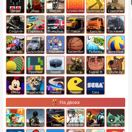
Денди
Инди
Овечки
1234567890
Золотоискатель
Стратегии
идут домой
Солдаты
Парковка
Пожарные
Такси
Камазы
Грузовики
машин
машины
Тракторы
Дальнобойщики
Спортивные
Баскетбол
Рыбалка
Волейбол
Теннис
Простые
Хоккей
Защита
Гадкий Я
Скуби Ду
башни
Микки
Мадагаскар
Пинбол
Пакман
Сега
Маус
На двоих
Бродилки
Война
Гонки
Мльчикам
Драки
Зомби