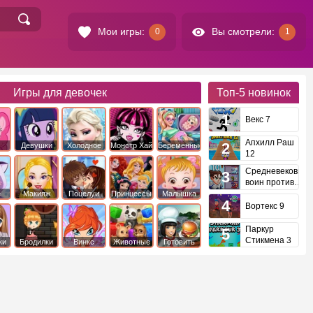
Мои игры:
Вы смотрели:
0
1
Игры для девочек
Топ-5
новинок
Векс 7
Апхилл Раш
Девушки
Холодное
Монстр Хай
Беременные
12
это
Эквестрии
Сердце
Средневековый
воин против
инопланетян
е
Макияж
Поцелуи
Принцессы
Малышка
Диснея
Хейзел
Вортекс 9
Паркур
Стикмена 3
ки
Бродилки
Винкс
Животные
Готовить
еду