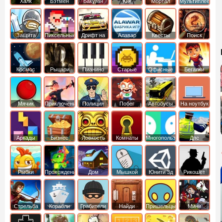
Халк
Бэтмен
Бакуган
Кик
Мортал
Мультиплеер
Бутовский
комбат
Защита
Пиксельные
Дрифт на
Алавар
Квесты
Поиск
королевства
машинах
предметов
Космос
Рыцари
Пианино
Старые
Офисные
Бегалки
Мячик
Приключения
Полиция
Побег
Автобусы
На ноутбук
Аркады
Бизнес
Ловкость
Комнаты
Многопользовательские
Дпс
симуляторы
Рыбки
Прохождение
Дом
Мышкой
Юнити 3д
Рикошет
Cтрельба
Корабли
Грабители
Найди
Пришельцы
Мини
из лука
выход