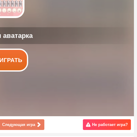
ИГРАТЬ
Следующая игра
Не работает игра?