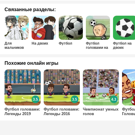
Связанные разделы:
Для
На двоих
Футбол
Футбол
Футбол на
мальчиков
головами на
двоих
на двоих
двоих
Похожие онлайн игры
3.5
3.5
4.3
Футбол головами:
Футбол головами:
Чемпионат умных
Футбо
Легенды 2019
Легенды 2016
голов
Голов