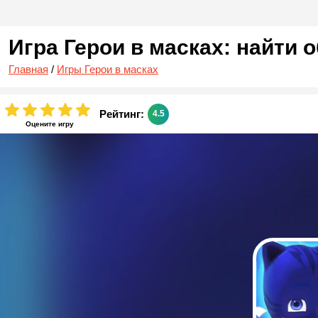
Игра Герои в масках: найти 
Главная
/
Игры Герои в масках
Рейтинг:
4.5
Оцените игру