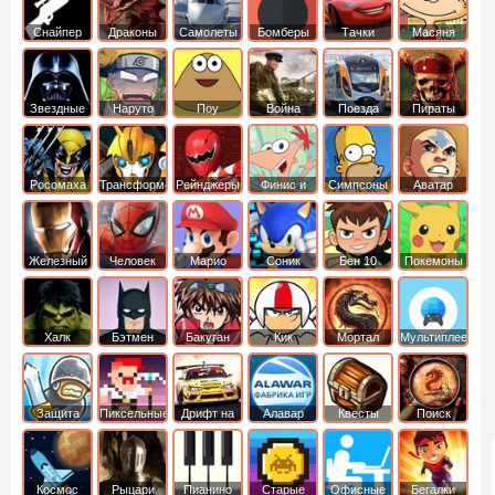
Снайпер
Драконы
Самолеты
Бомберы
Тачки
Масяня
Звездные
Наруто
Поу
Война
Поезда
Пираты
войны
Карибского
Моря
Росомаха
Трансформеры
Рейнджеры
Финис и
Симпсоны
Аватар
Самураи
Ферб
легенда об
Аанге
Железный
Человек
Марио
Соник
Бен 10
Покемоны
человек
Паук
Халк
Бэтмен
Бакуган
Кик
Мортал
Мультиплеер
Бутовский
комбат
Защита
Пиксельные
Дрифт на
Алавар
Квесты
Поиск
королевства
машинах
предметов
Космос
Рыцари
Пианино
Старые
Офисные
Бегалки