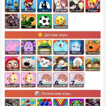
Лего
Марио
На 4
Девочкам
На троих
Рыцари
Стрелялки
Танки
Футбол
Смешные
Детские игры
Свинка
Лунтик
Умизуми
Смешарики
Фиксики
Три Кота
Пеппа
Сказочный
Мимимишки
Барбоскины
Малышам
Познавательные
Развивающие
патруль
Для 3 лет
Для 4 лет
Для 5 лет
Для 6 лет
Для 7 лет
Логические игры