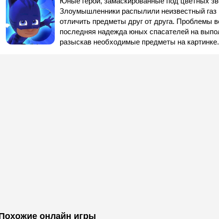
Юные герои, замаскированные под цветных зв
Злоумышленники распылили неизвестный газ из
отличить предметы друг от друга. Проблемы 
последняя надежда юных спасателей на выпол
разыскав необходимые предметы на картинке.
Похожие онлайн игры