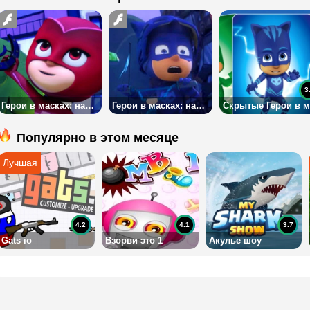
3
Герои в масках: найти объекты 2
Герои в масках: найти объекты
Популярно в этом месяце
4.2
4.1
3.7
Gats io
Взорви это 1
Акулье шоу