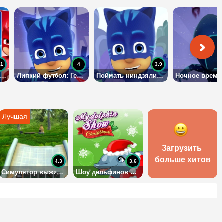
.1
4
3.9
Скрытые Герои в масках
Липкий футбол: Герои в масках
Поймать ниндзялино: Герои в масках
Загрузить 
больше хитов
4.3
3.6
Симулятор выживания в лесу
Шоу дельфинов 9: Рождественское издание