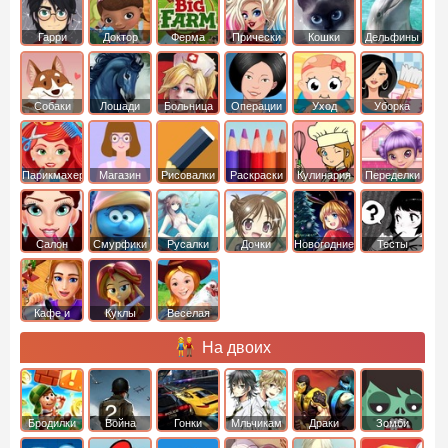
Гарри
Доктор
Ферма
Прически
Кошки
Дельфины
Поттер
Плюшева
Собаки
Лошади
Больница
Операции
Уход
Уборка
Парикмахер
Магазин
Рисовалки
Раскраски
Кулинария
Переделки
Салон
Смурфики
Русалки
Дочки
Новогодние
Тесты
Кафе и
Куклы
Веселая
рестораны
ферма
На двоих
Бродилки
Война
Гонки
Мльчикам
Драки
Зомби