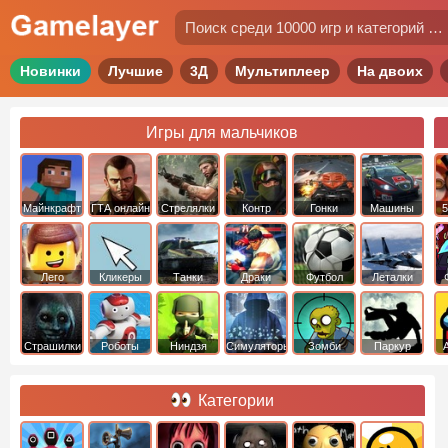
Новинки
Лучшие
3Д
Мультиплеер
На двоих
Игры для мальчиков
Майнкрафт
ГТА онлайн
Стрелялки
Контр
Гонки
Машины
5
Страйк
Лего
Кликеры
Танки
Драки
Футбол
Леталки
Страшилки
Роботы
Ниндзя
Симуляторы
Зомби
Паркур
Категории