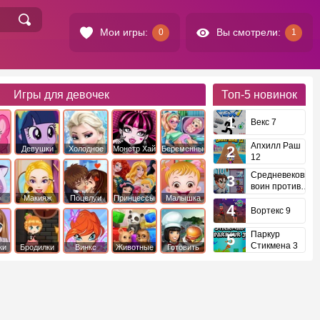
Мои игры:
Вы смотрели:
0
1
Игры для девочек
Топ-5
новинок
Векс 7
Апхилл Раш
Девушки
Холодное
Монстр Хай
Беременные
12
это
Эквестрии
Сердце
Средневековый
воин против
инопланетян
е
Макияж
Поцелуи
Принцессы
Малышка
Диснея
Хейзел
Вортекс 9
Паркур
Стикмена 3
ки
Бродилки
Винкс
Животные
Готовить
еду