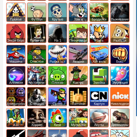
боб
динозавры
обезьянка
Плохое
Футбол
Крутые
Том и
Бродилки
Выживание
мороженое
головами
джерри
Приключения
Энгри Берс
Побег из
На 1
Песочницы
Убить
Разбуди
тюрьмы
короля
коробку
Машина
Опасное
Рыбка ест
Аварии
Хот вилс
Бокс
ест
оружие
рыбку
машин
машину
Алхимия
Мстители
Плохие
Кактус
Змейка
Эволюция
свинки
маккой
Аниматроники
Спецназ
Супер
Танчики
Картун
Никелодеон
бойцы
нетворк
А10
Хоррор
Кизи
Мультики
Акулы
Динозавры