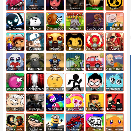
Игра в
Сиреноголовый
Момо
Гренни
Балди
Браво
Кальмара
Старс
Стикмен
3 Панды
Улитка Боб
Ударный
Зомботрон
Время
отряд котят
Приключений
Сабвей
Гравити
Айзек
Бенди и
Антистресс
Атака
Серф
Фолз
Чернильная
Титанов
машина
Андертейл
Баранчик
Мечи и
Крокодильчик
Машинка
Хэппи вилс
Шон
Сандали
Свомпи
Вилли
Фризл фраз
Слендермен
Интересные
Векс
Юные
Удивительный
титаны
мир
вперед
Гамбола
Мой
Шутеры
Червячки
Взорви это
Пиксельная
Картонная
шумный
война
башка
дом
Бомж хобо
Воришка
Миньоны
Роботы
Приколы
Счастливая