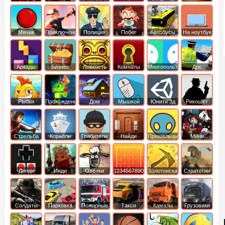
Мячик
Приключения
Полиция
Побег
Автобусы
На ноутбук
Аркады
Бизнес
Ловкость
Комнаты
Многопользовательские
Дпс
симуляторы
Рыбки
Прохождение
Дом
Мышкой
Юнити 3д
Рикошет
Cтрельба
Корабли
Грабители
Найди
Пришельцы
Мини
из лука
выход
Денди
Инди
Овечки
1234567890
Золотоискатель
Стратегии
идут домой
Солдаты
Парковка
Пожарные
Такси
Камазы
Грузовики
машин
машины