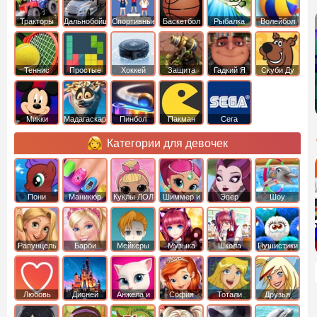
Тракторы
Дальнобойщики
Спортивные
Баскетбол
Рыбалка
Волейбол
Теннис
Простые
Хоккей
Защита
Гадкий Я
Скуби Ду
башни
Микки
Мадагаскар
Пинбол
Пакман
Сега
Маус
Категории для девочек
Пони
Маникюр
Куклы ЛОЛ
Шиммер и
Эвер
Шоу
креатор
Шайн
Афтер Хай
дельфинов
Рапунцель
Барби
Мейкеры
Музыка
Школа
Пушистики
Любовь
Дисней
Анжела и
София
Тотали
Друзья
том
Прекрасная
Спайс
ангелов