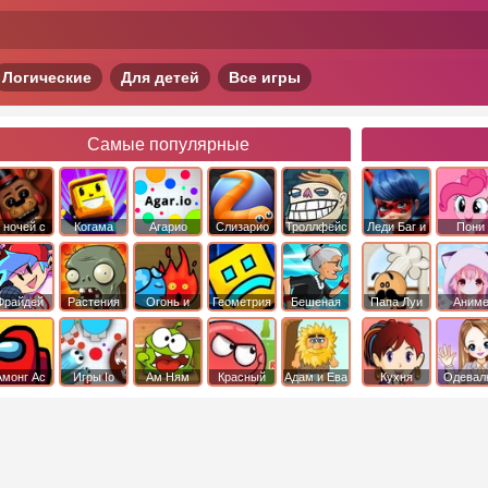
Логические
Для детей
Все игры
Самые популярные
 ночей с
Когама
Агарио
Слизарио
Троллфейс
Леди Баг и
Пони
фредди
квест
Супер Кот
Дружба 
чудо
Фрайдей
Растения
Огонь и
Геометрия
Бешеная
Папа Луи
Аним
Найт
против
Вода
Даш
бабка
Фанкин
Зомби
сбежала из
психушки
Амонг Ас
Игры Io
Ам Ням
Красный
Адам и Ева
Кухня
Одевал
шар
Сары