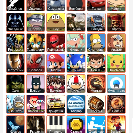
Снайпер
Драконы
Самолеты
Бомберы
Тачки
Масяня
Звездные
Наруто
Поу
Война
Поезда
Пираты
войны
Карибского
Моря
Росомаха
Трансформеры
Рейнджеры
Финис и
Симпсоны
Аватар
Самураи
Ферб
легенда об
Аанге
Железный
Человек
Марио
Соник
Бен 10
Покемоны
человек
Паук
Халк
Бэтмен
Бакуган
Кик
Мортал
Мультиплеер
Бутовский
комбат
Защита
Пиксельные
Дрифт на
Алавар
Квесты
Поиск
королевства
машинах
предметов
Космос
Рыцари
Пианино
Старые
Офисные
Бегалки