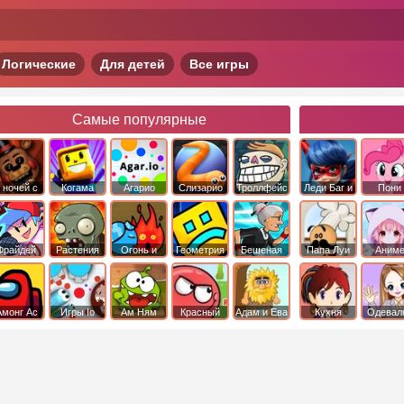
Логические
Для детей
Все игры
Самые популярные
 ночей с
Когама
Агарио
Слизарио
Троллфейс
Леди Баг и
Пони
фредди
квест
Супер Кот
Дружба 
чудо
Фрайдей
Растения
Огонь и
Геометрия
Бешеная
Папа Луи
Аним
Найт
против
Вода
Даш
бабка
Фанкин
Зомби
сбежала из
психушки
Амонг Ас
Игры Io
Ам Ням
Красный
Адам и Ева
Кухня
Одевал
шар
Сары