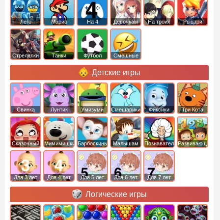
Лего
Марио
На 4
Девочкам
На троих
Рыцари
Стрелялки
Танки
Футбол
Смешные
Детские игры
Свинка
Лунтик
Умизуми
Смешарики
Фиксики
Три Кота
Пеппа
Сказочный
Мимимишки
Барбоскины
Малышам
Познавательные
Развивающие
патруль
Для 3 лет
Для 4 лет
Для 5 лет
Для 6 лет
Для 7 лет
Логические игры