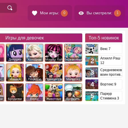
Мои игры:
Вы смотрели:
0
1
Игры для девочек
Топ-5
новинок
Векс 7
Апхилл Раш
Девушки
Холодное
Монстр Хай
Беременные
12
это
Эквестрии
Сердце
Средневековый
воин против
инопланетян
е
Макияж
Поцелуи
Принцессы
Малышка
Диснея
Хейзел
Вортекс 9
Паркур
Стикмена 3
ки
Бродилки
Винкс
Животные
Готовить
еду