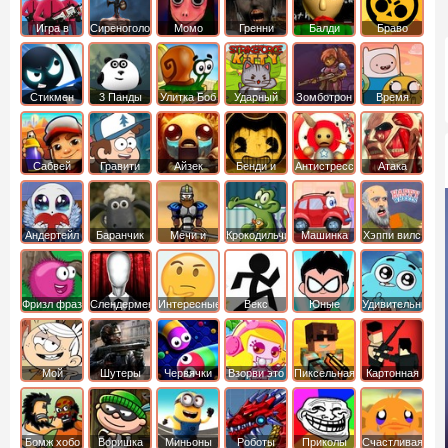
Игра в
Сиреноголовый
Момо
Гренни
Балди
Браво
Кальмара
Старс
Стикмен
3 Панды
Улитка Боб
Ударный
Зомботрон
Время
отряд котят
Приключений
Сабвей
Гравити
Айзек
Бенди и
Антистресс
Атака
Серф
Фолз
Чернильная
Титанов
машина
Андертейл
Баранчик
Мечи и
Крокодильчик
Машинка
Хэппи вилс
Шон
Сандали
Свомпи
Вилли
Фризл фраз
Слендермен
Интересные
Векс
Юные
Удивительный
титаны
мир
вперед
Гамбола
Мой
Шутеры
Червячки
Взорви это
Пиксельная
Картонная
шумный
война
башка
дом
Бомж хобо
Воришка
Миньоны
Роботы
Приколы
Счастливая