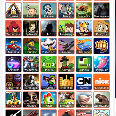
боб
динозавры
обезьянка
Плохое
Футбол
Крутые
Том и
Бродилки
Выживание
мороженое
головами
джерри
Приключения
Энгри Берс
Побег из
На 1
Песочницы
Убить
Разбуди
тюрьмы
короля
коробку
Машина
Опасное
Рыбка ест
Аварии
Хот вилс
Бокс
ест
оружие
рыбку
машин
машину
Алхимия
Мстители
Плохие
Кактус
Змейка
Эволюция
свинки
маккой
Аниматроники
Спецназ
Супер
Танчики
Картун
Никелодеон
бойцы
нетворк
А10
Хоррор
Кизи
Мультики
Акулы
Динозавры