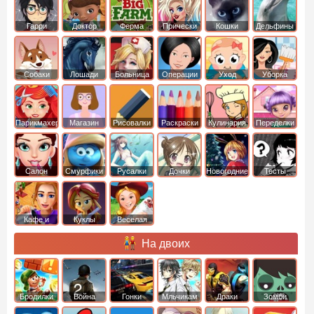
Гарри
Доктор
Ферма
Прически
Кошки
Дельфины
Поттер
Плюшева
Собаки
Лошади
Больница
Операции
Уход
Уборка
Парикмахер
Магазин
Рисовалки
Раскраски
Кулинария
Переделки
Салон
Смурфики
Русалки
Дочки
Новогодние
Тесты
Кафе и
Куклы
Веселая
рестораны
ферма
На двоих
Бродилки
Война
Гонки
Мльчикам
Драки
Зомби