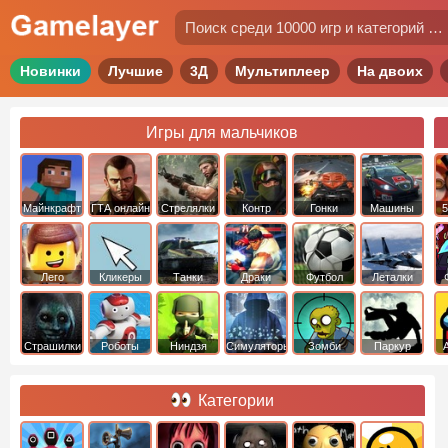
Новинки
Лучшие
3Д
Мультиплеер
На двоих
Игры для мальчиков
Майнкрафт
ГТА онлайн
Стрелялки
Контр
Гонки
Машины
5
Страйк
Лего
Кликеры
Танки
Драки
Футбол
Леталки
Страшилки
Роботы
Ниндзя
Симуляторы
Зомби
Паркур
Категории