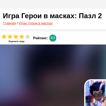
Игра Герои в масках: Пазл 2
Главная
/
Игры Герои в масках
Рейтинг:
4.3
Оцените игру