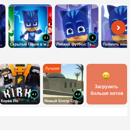
3.1
4
ках: найти объекты
Скрытые Герои в масках
Липкий футбол: Герои в масках
Загрузить 
больше хитов
4.1
4.2
Кирка Ио
Новый Контр Страйк 3Д