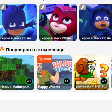
Герои в масках: найти объекты 3
Герои в масках: найти объекты 2
Герои в мас
Популярно в этом месяце
4.1
4.2
4.2
Новый Майнкрафт 3Д
Happy Wheels
Улитка Боб 3: В Египте