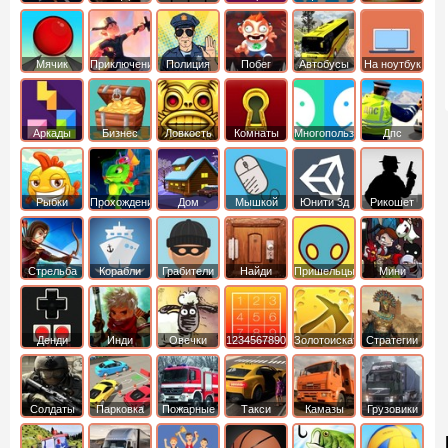
Мячик
Приключения
Полиция
Побег
Автобусы
На ноутбук
Аркады
Бизнес
Ловкость
Комнаты
Многопользовательские
Дпс
симуляторы
Рыбки
Прохождение
Дом
Мышкой
Юнити 3д
Рикошет
Cтрельба
Корабли
Грабители
Найди
Пришельцы
Мини
из лука
выход
Денди
Инди
Овечки
1234567890
Золотоискатель
Стратегии
идут домой
Солдаты
Парковка
Пожарные
Такси
Камазы
Грузовики
машин
машины