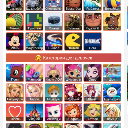
Тракторы
Дальнобойщики
Спортивные
Баскетбол
Рыбалка
Волейбол
Теннис
Простые
Хоккей
Защита
Гадкий Я
Скуби Ду
башни
Микки
Мадагаскар
Пинбол
Пакман
Сега
Маус
Категории для девочек
Пони
Маникюр
Куклы ЛОЛ
Шиммер и
Эвер
Шоу
креатор
Шайн
Афтер Хай
дельфинов
Рапунцель
Барби
Мейкеры
Музыка
Школа
Пушистики
Любовь
Дисней
Анжела и
София
Тотали
Друзья
том
Прекрасная
Спайс
ангелов