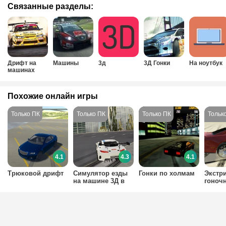
Связанные разделы:
Дрифт на
Машины
3д
3Д Гонки
На ноутбук
машинах
Похожие онлайн игры
4.1
4.3
4.1
Трюковой дрифт
Симулятор езды
Гонки по холмам
Экстр
на машине 3Д в
гоноч
городе