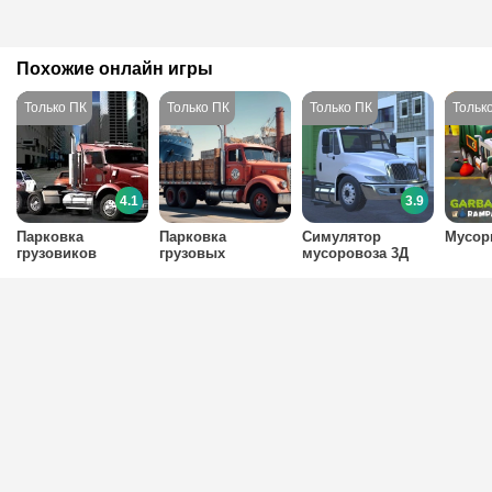
Похожие онлайн игры
4.1
3.9
Парковка
Парковка
Симулятор
Мусор
грузовиков
грузовых
мусоровоза 3Д
автомобилей на
пересеченной
местности