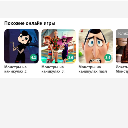
Похожие онлайн игры
4.3
3.6
3.4
Монстры на
Монстры на
Монстры на
Искат
каникулах 3:
каникулах 3:
каникулах пазл
Монст
Башня ужаса
Морской круиз
каник