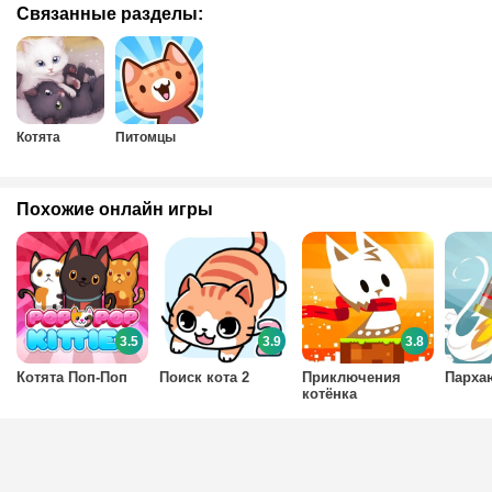
Связанные разделы:
Котята
Питомцы
Похожие онлайн игры
3.5
3.9
3.8
Котята Поп-Поп
Поиск кота 2
Приключения
Парха
котёнка