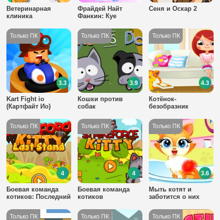
Ветеринарная
Фрайдей Найт
Сеня и Оскар 2
клиника
Фанкин: Куе
3.3
3.9
4.3
Kart Fight io
Кошки против
Котёнок-
(Картфайт Ио)
собак
безобразник
4
4
3.6
Боевая команда
Боевая команда
Мыть котят и
котиков: Последний
котиков
заботится о них
рубеж