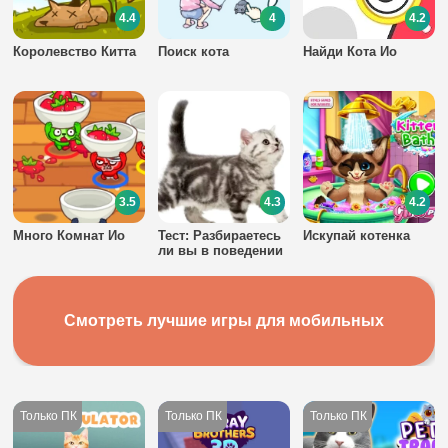
4.4
4
4.2
Королевство Китта
Поиск кота
Найди Кота Ио
3.5
4.3
4.2
Много Комнат Ио
Тест: Разбираетесь
Искупай котенка
ли вы в поведении
кошек?
Смотреть лучшие игры для мобильных