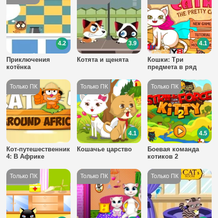
4.2
3.9
4.1
Приключения
Котята и щенята
Кошки: Три
котёнка
предмета в ряд
4.1
4.5
Кот-путешественник
Кошачье царство
Боевая команда
4: В Африке
котиков 2