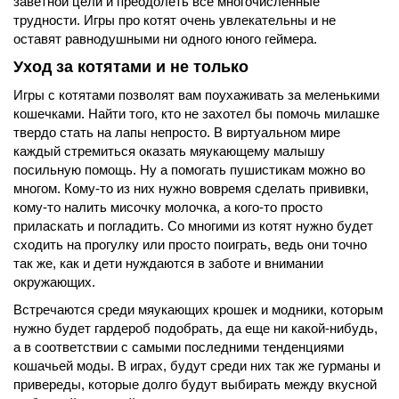
заветной цели и преодолеть все многочисленные
трудности. Игры про котят очень увлекательны и не
оставят равнодушными ни одного юного геймера.
Уход за котятами и не только
Игры с котятами позволят вам поухаживать за меленькими
кошечками. Найти того, кто не захотел бы помочь милашке
твердо стать на лапы непросто. В виртуальном мире
каждый стремиться оказать мяукающему малышу
посильную помощь. Ну а помогать пушистикам можно во
многом. Кому-то из них нужно вовремя сделать прививки,
кому-то налить мисочку молочка, а кого-то просто
приласкать и погладить. Со многими из котят нужно будет
сходить на прогулку или просто поиграть, ведь они точно
так же, как и дети нуждаются в заботе и внимании
окружающих.
Встречаются среди мяукающих крошек и модники, которым
нужно будет гардероб подобрать, да еще ни какой-нибудь,
а в соответствии с самыми последними тенденциями
кошачьей моды. В играх, будут среди них так же гурманы и
привереды, которые долго будут выбирать между вкусной