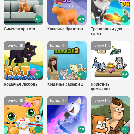
4.2
4.9
4.3
Симулятор кота
Кошачье братство
Тренировки для
котов
4.2
4.1
4.4
Кошачья любовь
Кошачье сафари 2
Приютить
домашнее
животное
3.6
2.9
4.6