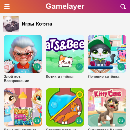
Игры Котята
3.7
3.9
3.9
Злой кот:
Котик и пчёлы
Лечение котёнка
Возвращение
бабушки
3.9
3.8
3.8