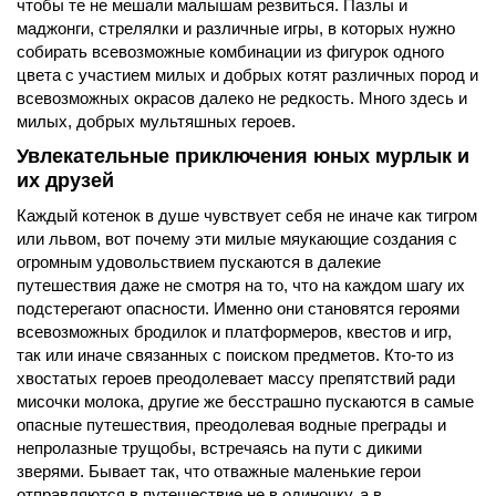
чтобы те не мешали малышам резвиться. Пазлы и
маджонги, стрелялки и различные игры, в которых нужно
собирать всевозможные комбинации из фигурок одного
цвета с участием милых и добрых котят различных пород и
всевозможных окрасов далеко не редкость. Много здесь и
милых, добрых мультяшных героев.
Увлекательные приключения юных мурлык и
их друзей
Каждый котенок в душе чувствует себя не иначе как тигром
или львом, вот почему эти милые мяукающие создания с
огромным удовольствием пускаются в далекие
путешествия даже не смотря на то, что на каждом шагу их
подстерегают опасности. Именно они становятся героями
всевозможных бродилок и платформеров, квестов и игр,
так или иначе связанных с поиском предметов. Кто-то из
хвостатых героев преодолевает массу препятствий ради
мисочки молока, другие же бесстрашно пускаются в самые
опасные путешествия, преодолевая водные преграды и
непролазные трущобы, встречаясь на пути с дикими
зверями. Бывает так, что отважные маленькие герои
отправляются в путешествие не в одиночку, а в