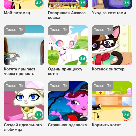
4.2
3.5
3.9
Мой питомец
Говорящая Анжела
Уход за котятами
кошка
3.6
Котята прыгают
Одень принцессу
Котенок хипстер
через пропасть
котят
3.3
2.8
Создай идеального
Страшная одевалка
Кормить котят
любимца