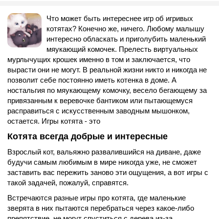
Что может быть интереснее игр об игривых
котятах? Конечно же, ничего. Любому малышу
интересно обласкать и приголубить маленький
мяукающий комочек. Прелесть виртуальных
мурлычущих крошек именно в том и заключается, что
вырасти они не могут. В реальной жизни никто и никогда не
позволит себе постоянно иметь котенка в доме. А
ностальгия по мяукающему комочку, весело бегающему за
привязанным к веревочке бантиком или пытающемуся
расправиться с искусственным заводным мышонком,
остается. Игры котята - это
Котята всегда добрые и интересные
Взрослый кот, вальяжно развалившийся на диване, даже
будучи самым любимым в мире никогда уже, не сможет
заставить вас пережить заново эти ощущения, а вот игры с
такой задачей, пожалуй, справятся.
Встречаются разные игры про котята, где маленькие
зверята в них пытаются перебраться через какое-либо
препятствие, не могут спуститься с дерева из-за