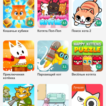
3.9
3.5
3.9
Кошачьи кубики
Котята Поп-Поп
Поиск кота 2
3.8
3.1
4.2
Приключения
Пархающий кот
Весёлые котята
котёнка