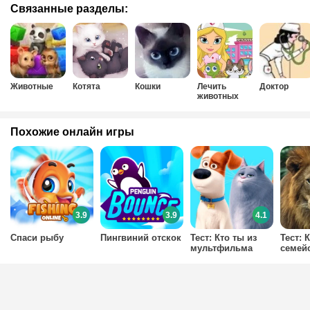
Связанные разделы:
Животные
Котята
Кошки
Лечить
Доктор
животных
Похожие онлайн игры
3.9
3.9
4.1
Спаси рыбу
Пингвиний отскок
Тест: Кто ты из
Тест: 
мультфильма
семей
Тайная Жизнь
кошач
Домашних
Животных?