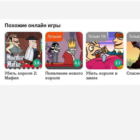
Похожие онлайн игры
3.8
4.1
3.7
Убить короля 2:
Появление нового
Убить короля в
Спасе
Мафия
короля
замке