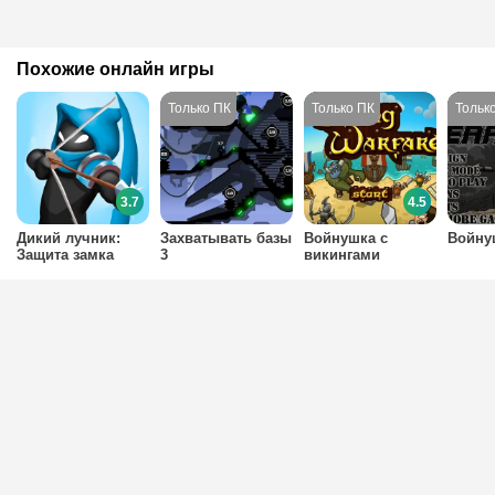
Похожие онлайн игры
3.7
4.5
Дикий лучник:
Захватывать базы
Войнушка с
Войну
Защита замка
3
викингами