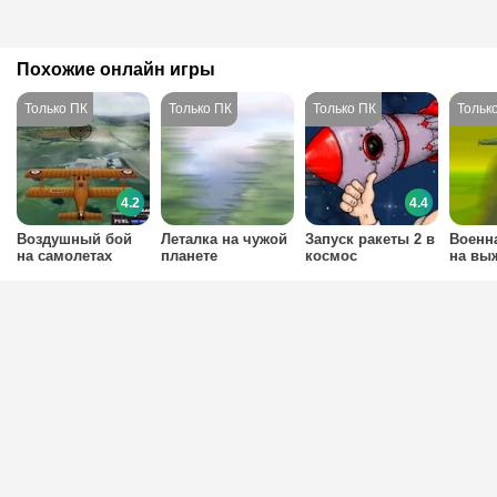
Похожие онлайн игры
4.2
4.4
Воздушный бой
Леталка на чужой
Запуск ракеты 2 в
Военн
на самолетах
планете
космос
на вы